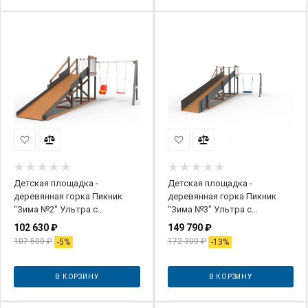
Детская площадка -
Детская площадка -
деревянная горка Пикник
деревянная горка Пикник
"Зима №2" Ультра с
"Зима №3" Ультра с
качельной балкой
качелями "Гнездо"
102 630
₽
149 790
₽
107 500
₽
172 300
₽
-
5
%
-
13
%
В КОРЗИНУ
В КОРЗИНУ