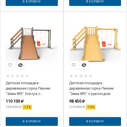
В КОРЗИНУ
В КОРЗИНУ
Детская площадка -
Детская площадка -
деревянная горка Пикник
деревянная горка Пикник
"Зима №2" Ультра с
"Зима №2" с рукоходом
рукоходом
110 100
₽
98 450
₽
124 590
₽
113 050
₽
-
12
%
-
13
%
В КОРЗИНУ
В КОРЗИНУ