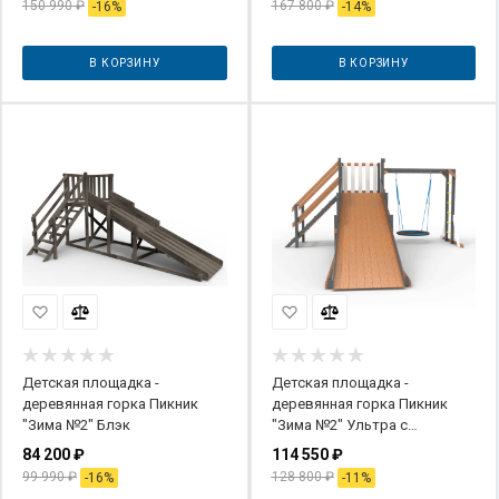
150 990
₽
167 800
₽
-
16
%
-
14
%
В КОРЗИНУ
В КОРЗИНУ
Детская площадка -
Детская площадка -
деревянная горка Пикник
деревянная горка Пикник
"Зима №2" Блэк
"Зима №2" Ультра с
рукоходом и гнездом
84 200
₽
114 550
₽
99 990
₽
128 800
₽
-
16
%
-
11
%