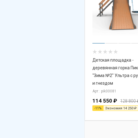
Детская площадка -
деревянная горка Пикник
"Зима №2" Ультра с р
и гнездом
Арт.: pik00081
114 550
₽
128 800
-
11
%
Экономия
14 250
₽