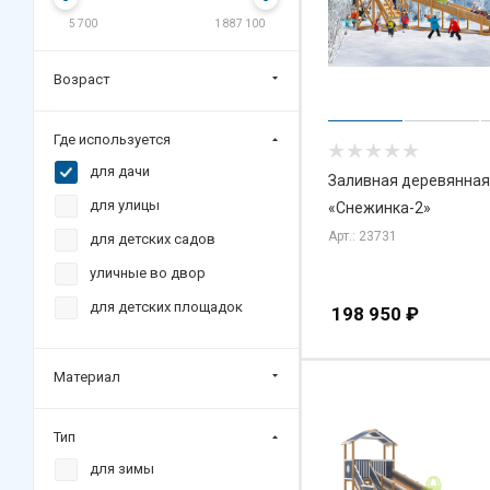
5 700
1 887 100
Возраст
Где используется
для дачи
Заливная деревянная
для улицы
«Снежинка-2»
Арт.: 23731
для детских садов
уличные во двор
для детских площадок
198 950
₽
Материал
Тип
для зимы