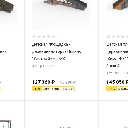
Детская площадка -
Детская пл
кник
деревянная горка Пикник
деревянная
"Ультра Зима №3"
"Зима №3" 
балкой
Арт.: pik00052
Арт.: pik0007
127 360
₽
145 050
₽
150 990
₽
-
16
%
Экономия
23 630
₽
-
14
%
Экон