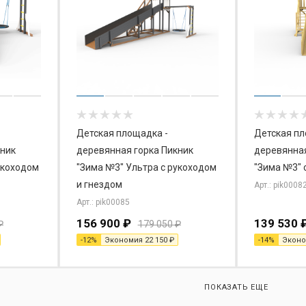
Детская площадка -
Детская пл
деревянная горка Пикник
деревянная
укоходом
"Зима №3" Ультра с рукоходом
"Зима №3" 
и гнездом
Арт.: pik0008
Арт.: pik00085
156 900
₽
139 530
₽
179 050
₽
-
12
%
Экономия
22 150
₽
-
14
%
Экон
ПОКАЗАТЬ ЕЩЕ