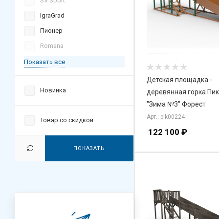
SV Sport
IgraGrad
Пионер
Romana
Показать все
Детская площадка -
Новинка
деревянная горка Пи
"Зима №3" Форест
Арт.: pik00224
Товар со скидкой
122 100
₽
ПОКАЗАТЬ