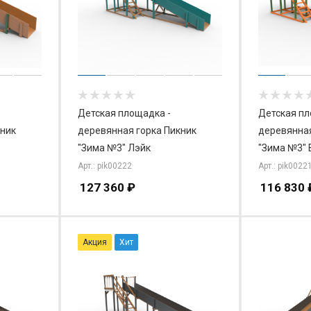
Детская площадка -
Детская пл
кник
деревянная горка Пикник
деревянная
"Зима №3" Лэйк
"Зима №3" 
Арт.: pik00222
Арт.: pik0022
127 360
₽
116 830
Акция
Хит