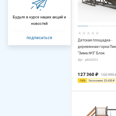
Будьте в курсе наших акций и
новостей
ПОДПИСАТЬСЯ
Детская площадка -
деревянная горка Пи
"Зима №3" Блэк
Арт.: pik00053
127 360
₽
150 990
-
16
%
Экономия
23 630
₽