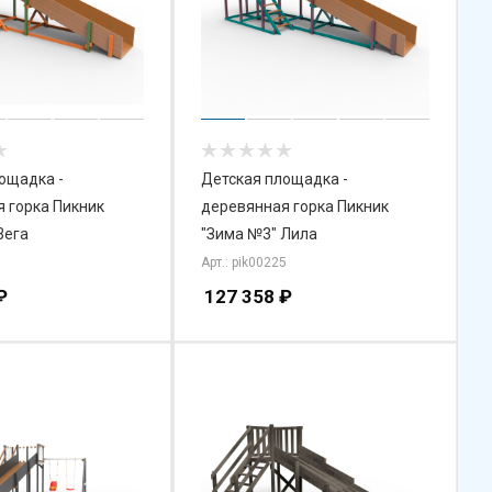
ощадка -
Детская площадка -
 горка Пикник
деревянная горка Пикник
Вега
"Зима №3" Лила
1
Арт.: pik00225
₽
127 358
₽