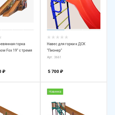
евянная горка
Навес для горки к ДСК
now Fox 19" с тремя
"Пионер"
Арт.: 3661
0
₽
5 700
₽
Новинка