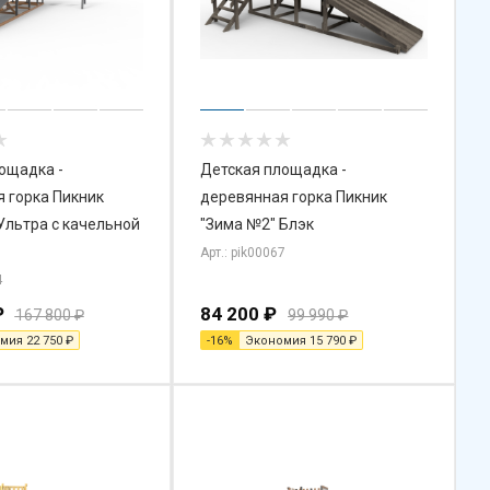
ощадка -
Детская площадка -
 горка Пикник
деревянная горка Пикник
Ультра с качельной
"Зима №2" Блэк
Арт.: pik00067
4
₽
84 200
₽
167 800
₽
99 990
₽
омия
22 750
₽
-
16
%
Экономия
15 790
₽