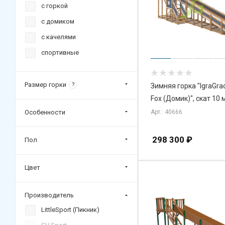
с горкой
с домиком
с качелями
спортивные
Размер горки
?
Зимняя горка "IgraGr
Fox (Домик)", скат 10 
Арт.: 40666
Особенности
298 300
₽
Пол
Цвет
Производитель
LittleSport (Пикник)