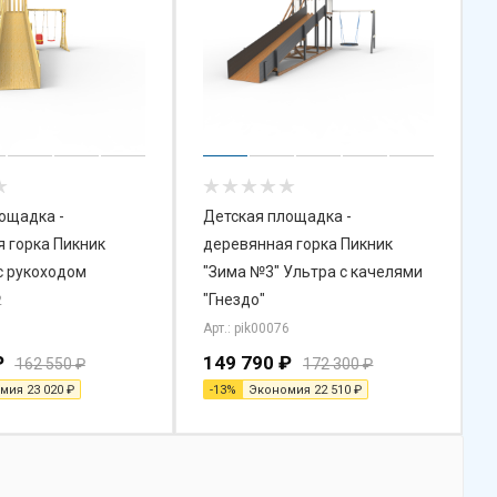
ощадка -
Детская площадка -
 горка Пикник
деревянная горка Пикник
с рукоходом
"Зима №3" Ультра с качелями
"Гнездо"
2
Арт.: pik00076
₽
149 790
₽
162 550
₽
172 300
₽
омия
23 020
₽
-
13
%
Экономия
22 510
₽