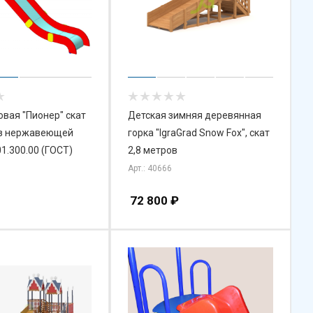
овая "Пионер" скат
Детская зимняя деревянная
из нержавеющей
горка "IgraGrad Snow Fox", скат
ГН-101.300.00 (ГОСТ)
2,8 метров
Арт.: 40666
72 800
₽