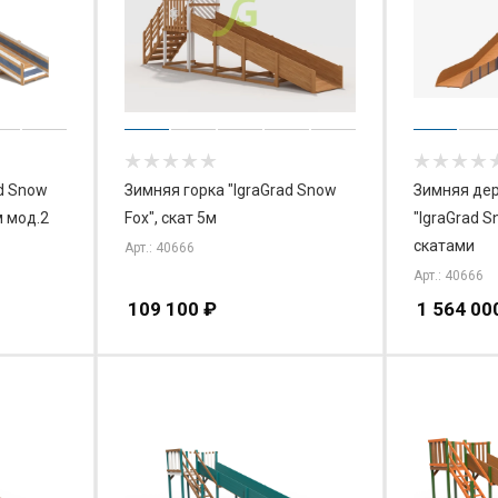
ad Snow
Зимняя горка "IgraGrad Snow
Зимняя дер
м мод.2
Fox", скат 5м
"IgraGrad S
скатами
Арт.: 40666
Арт.: 40666
109 100
₽
1 564 00