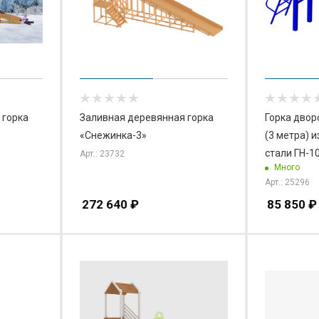
 горка
Заливная деревянная горка
Горка двор
«Снежинка-3»
(3 метра) 
стали 
Арт.: 23732
Много
Арт.: 25296
272 640
₽
85 850
₽