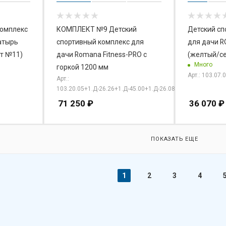
комплекс
КОМПЛЕКТ №9 Детский
Детский сп
атырь
спортивный комплекс для
для дачи 
т №11)
дачи Romana Fitness-PRO с
(желтый/с
Много
горкой 1200 мм
Арт.: 103.07.
Арт.:
103.20.05+1.Д-26.26+1.Д-45.00+1.Д-26.08
71 250
₽
36 070
₽
ПОКАЗАТЬ ЕЩЕ
1
2
3
4