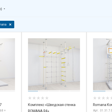
е)
mana
7
Комплекс «Шведская стенка
Romana Ко
-68 +
Арт.: 01.31.7
ROMANA R4»