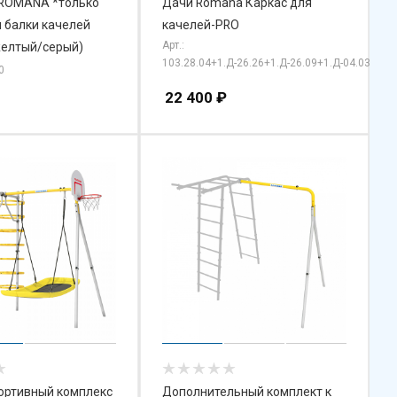
 ROMANA *только
Дачи Romana Каркас для
 балки качелей
качелей-PRO
Арт.:
желтый/серый)
103.28.04+1.Д-26.26+1.Д-26.09+1.Д-04.03
0
22 400
₽
ортивный комплекс
Дополнительный комплект к