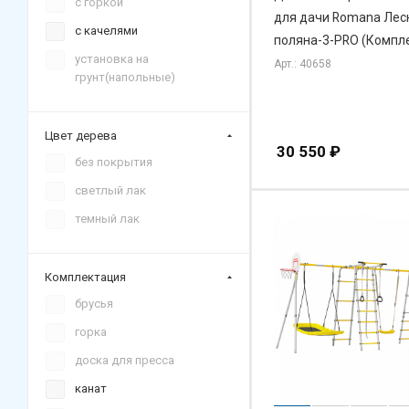
с горкой
для дачи Romana Лес
с качелями
поляна-3-PRO (Компл
установка на
Арт.: 40658
грунт(напольные)
Цвет дерева
30 550
₽
без покрытия
светлый лак
темный лак
Комплектация
брусья
горка
доска для пресса
канат