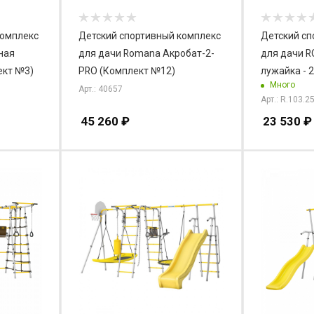
комплекс
Детский спортивный комплекс
Детский сп
ная
для дачи Romana Акробат-2-
для дачи 
ект №3)
PRO (Комплект №12)
лужайка - 
Много
Арт.: 40657
Арт.: R.103.2
45 260
₽
23 530
₽