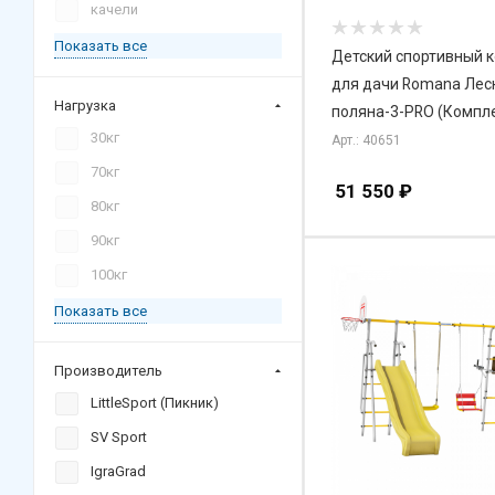
качели
Показать все
Детский спортивный 
для дачи Romana Лес
Нагрузка
поляна-3-PRO (Компл
30кг
Арт.: 40651
70кг
51 550
₽
80кг
90кг
100кг
Показать все
Производитель
LittleSport (Пикник)
SV Sport
IgraGrad