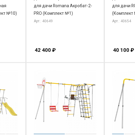
ная
для дачи Romana Акробат-2-
для дачи ROMANA
ект №10)
PRO (Комплект №1)
(Комплект
Арт.: 40649
Арт.: 40654
42 400
₽
40 100
₽