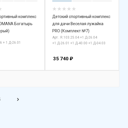
ортивный комплекс
Детский спортивный комплекс
ROMANA Богатырь
для дачи Веселая лужайка
ерый)
PRO (Комплект №7)
Арт.: R.103.25.04 +1.Д-26.04
06 + 1.Д-26.01
+1.Д-26.01 +1.Д-40.00 +1.Д-04.03
35 740
₽
5