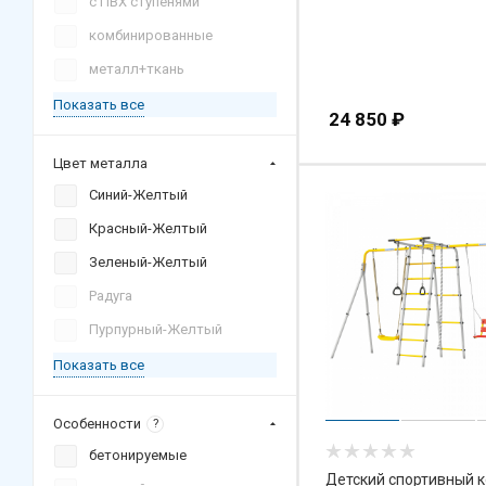
с ПВХ ступенями
комбинированные
металл+ткань
Показать все
24 850
₽
Цвет металла
Синий-Желтый
Красный-Желтый
Зеленый-Желтый
Радуга
Пурпурный-Желтый
Показать все
Особенности
?
бетонируемые
Детский спортивный 