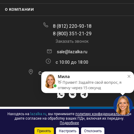
О КОМПАНИИ
8 (812) 220-93-18
8 (800) 351-21-29
Заказать звонок
sale@lazalka.ru
с 10:00 до 18:00
Санкт-Петербург, ул. Литовская,
×
Мила
д.16
👋 Привет! Задайте свой вопрос, я
отвечу через 15 секунд
ПОДПИСАТЬСЯ НА РАССЫЛКУ
Находясь на
lazalka.ru
, вы принимаете
политику конфиденциальности
и
В КОРЗИНУ
даете согласие на обработку ваших ПДн, включая их передачу.
Подробнее
Принять
Настроить
Отклонить
Каталог
Акции
Корзина
Контакты
Сравнение
Избранные