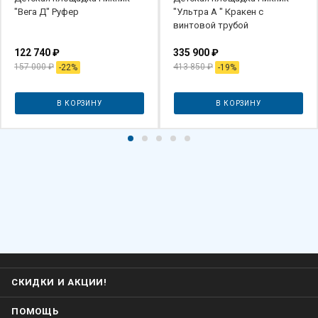
"Вега Д" Руфер
"Ультра А " Кракен с
винтовой трубой
122 740
₽
335 900
₽
157 000
₽
413 850
₽
-
22
%
-
19
%
В КОРЗИНУ
В КОРЗИНУ
СКИДКИ И АКЦИИ!
ПОМОЩЬ