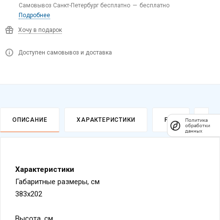
Самовывоз Санкт-Петербург бесплатно
—
бесплатно
Подробнее
Хочу в подарок
Доступен самовывоз и доставка
ОПИСАНИЕ
ХАРАКТЕРИСТИКИ
FAQ
ОПЛ
Политика
обработки
данных
Характеристики
Габаритные размеры, см
383х202
Высота, см