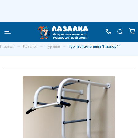
Турник настенный "Пионер-1"
–
–
–
Главная
Каталог
Турники
Турник настенный "Пионер-1"