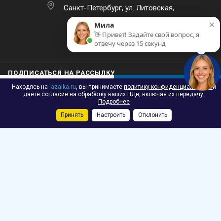
отвечу через 15 секунд
д.16
Находясь на
lazalka.ru
, вы принимаете
политику конфиденциальности
и
В КОРЗИНУ
даете согласие на обработку ваших ПДн, включая их передачу.
ПОДПИСАТЬСЯ НА РАССЫЛКУ
Подробнее
Принять
Настроить
Отклонить
Каталог
Акции
Корзина
Контакты
Сравнение
Избранные
2026 © Лазалка - интернет-магазин детских спортивных товаров в
Санкт-Петербурге