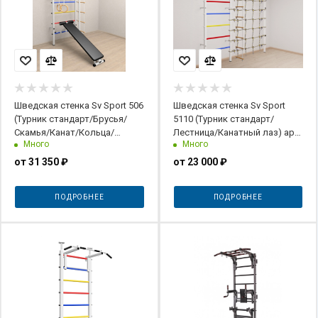
Шведская стенка Sv Sport 506
Шведская стенка Sv Sport
(Турник стандарт/Брусья/
5110 (Турник стандарт/
Скамья/Канат/Кольца/
Лестница/Канатный лаз) арт.
Много
Много
Лестница)
5110
от
31 350 ₽
от
23 000 ₽
ПОДРОБНЕЕ
ПОДРОБНЕЕ