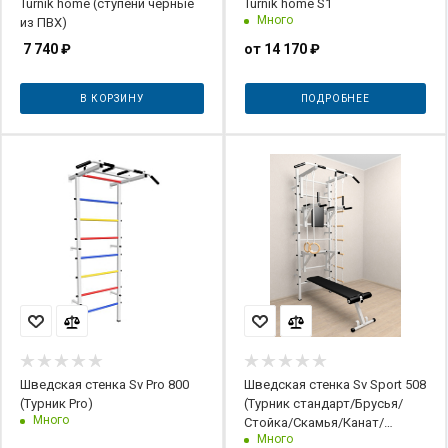
Turnik home (ступени черные
Turnik home S1
Много
из ПВХ)
7 740
₽
от
14 170 ₽
В КОРЗИНУ
ПОДРОБНЕЕ
Шведская стенка Sv Pro 800
Шведская стенка Sv Sport 508
(Турник Pro)
(Турник стандарт/Брусья/
Много
Стойка/Скамья/Канат/
Много
Кольца/Лестница) арт.508