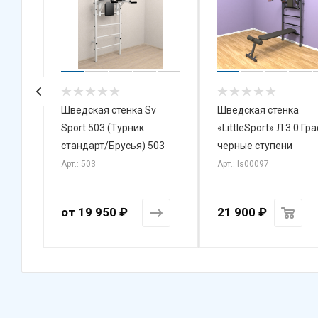
й
Шведская стенка Sv
Шведская стенка
hild
Sport 503 (Турник
«LittleSport» Л 3.0 Гр
стандарт/Брусья) 503
черные ступени
Арт.: 503
Арт.: ls00097
от
19 950 ₽
21 900
₽