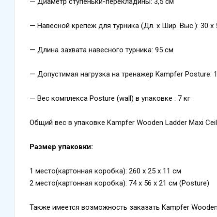
— Диаметр ступеньки-перекладины: 3,5 см
— Навесной крепеж для турника (Дл. х Шир. Выс.): 30 х 
— Длина захвата навесного турника: 95 см
— Допустимая нагрузка на тренажер Kampfer Posture: 1
— Вес комплекса Posture (wall) в упаковке : 7 кг
Общий вес в упаковке Kampfer Wooden Ladder Maxi Ceili
Размер упаковки:
1 место(картонная коробка): 260 х 25 х 11 см
2 место(картонная коробка): 74 х 56 х 21 см (Posture)
Также имеется возможность заказать Kampfer Wooden L