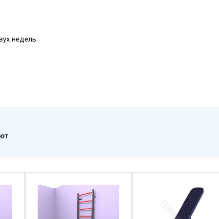
вух недель.
ают