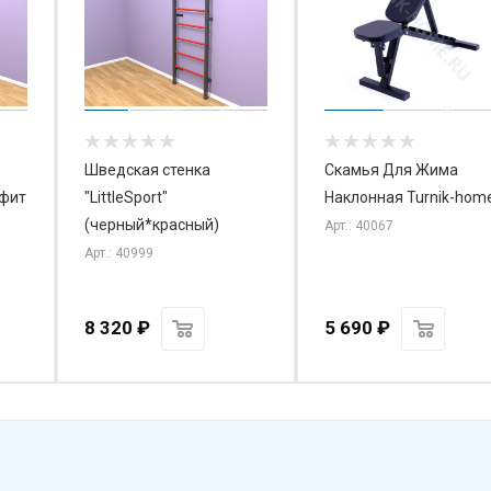
Шведская стенка
Скамья Для Жима
афит
"LittleSport"
Наклонная Turnik-hom
(черный*красный)
Арт.: 40067
Арт.: 40999
8 320
₽
5 690
₽