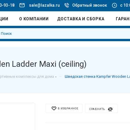
20-93-18
sale@lazalka.ru
Обратный звонок
с 10:
ЦИИ
О КОМПАНИИ
ДОСТАВКА И СБОРКА
ГАРА
 Ladder Maxi (ceiling)
–
ртивные комплексы для дома
Шведская стенка Kampfer Wooden Lad
В ИЗБРАННОЕ
СРАВНИТЬ