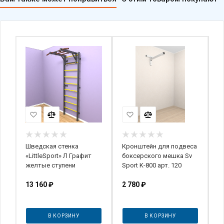
Шведская стенка
Кронштейн для подвеса
Ш
«LittleSport» Л Графит
боксерского мешка Sv
S
желтые ступени
Sport K-800 арт. 120
с
(
13 160
₽
2 780
₽
о
В КОРЗИНУ
В КОРЗИНУ