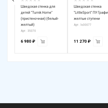
й
Шведская стенка для
Шведская стенка
сель
детей "Turnik Home"
"LittleSport" ПУ Графи
чный)
(пристеночная) (белый-
желтые ступени
желтый)
Арт.: ls00077
Арт.: 35070
6 980
₽
11 270
₽