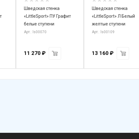
Шведская стенка
Шведская стенка
т
«LittleSport» ПУ Графит
«LittleSport» Л Белый
белые ступени
желтые ступени
Арт.: ls00070
Арт.: ls00109
11 270
₽
13 160
₽