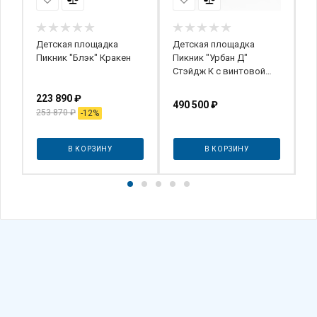
ар
Детская площадка
Детская площадка
Д
Пикник "Блэк" Кракен
Пикник "Урбан Д"
"
Стэйдж К с винтовой
О
трубой
223 890
₽
490 500
₽
1
253 870
₽
-
12
%
В КОРЗИНУ
В КОРЗИНУ