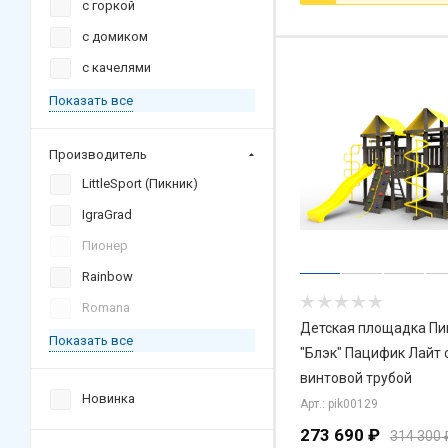
с горкой
с домиком
с качелями
Показать все
Производитель
LittleSport (Пикник)
IgraGrad
Пионер
Rainbow
Romana
Детская площадка Пи
Показать все
"Блэк" Пацифик Лайт 
винтовой трубой
Новинка
Арт.: pik00129
273 690
₽
314 300