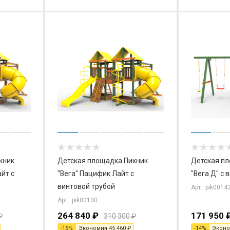
кник
Детская площадка Пикник
Детская п
йт с
"Вега" Пацифик Лайт с
"Вега Д" с 
винтовой трубой
Арт.: pik0014
Арт.: pik00130
264 840
₽
171 950
₽
310 300
₽
-
15
%
Экономия
45 460
₽
-
14
%
Экон