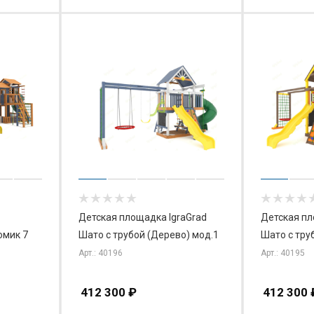
Детская площадка IgraGrad
Детская пл
омик 7
Шато с трубой (Дерево) мод.1
Шато с тру
Арт.: 40196
Арт.: 40195
412 300
₽
412 300