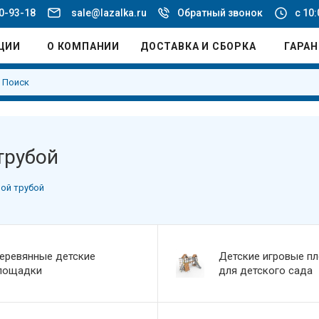
20-93-18
sale@lazalka.ru
Обратный звонок
с 10:
ЦИИ
О КОМПАНИИ
ДОСТАВКА И СБОРКА
ГАРА
трубой
вой трубой
еревянные детские
Детские игровые п
лощадки
для детского сада