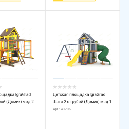
ощадка IgraGrad
Детская площадка IgraGrad
бой (Домик) мод.2
Шато 2 с трубой (Домик) мод.1
Арт.: 40206