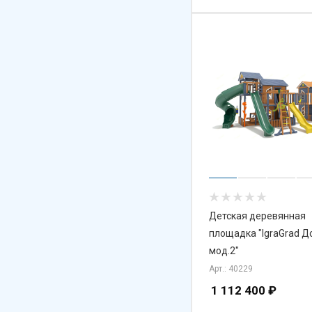
Детская деревянная
площадка "IgraGrad Д
мод.2"
Арт.: 40229
1 112 400
₽