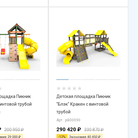
лощадка Пикник
Детская площадка Пикник
винтовой трубой
"Блэк" Кракен с винтовой
трубой
3
Арт.: pik00090
₽
290 420
₽
200 950
₽
330 870
₽
омия
29 000
₽
-
12
%
Экономия
40 450
₽