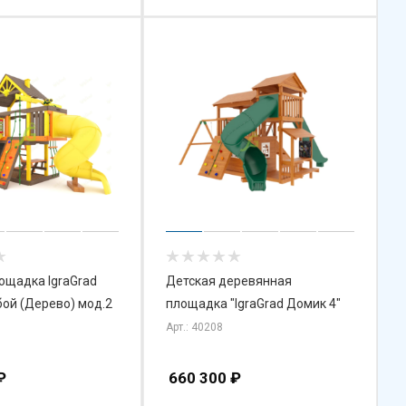
ощадка IgraGrad
Детская деревянная
бой (Дерево) мод.2
площадка "IgraGrad Домик 4"
Арт.: 40208
₽
660 300
₽