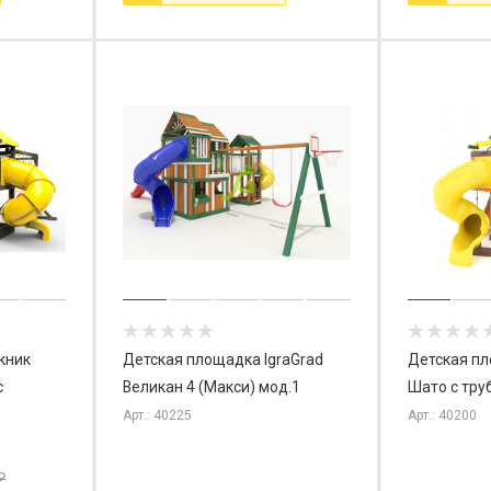
кник
Детская площадка IgraGrad
Детская пл
с
Великан 4 (Макси) мод.1
Шато с тру
Арт.: 40225
Арт.: 40200
₽