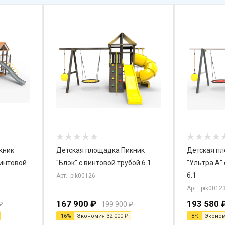
кник
Детская площадка Пикник
Детская п
винтовой
"Блэк" с винтовой трубой 6.1
"Ультра А"
6.1
Арт.: pik00126
Арт.: pik0012
167 900
₽
193 580
₽
199 900
₽
-
16
%
Экономия
32 000
₽
-
8
%
Эконо