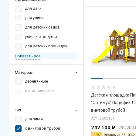
для дачи
для улицы
для детских садов
уличные во двор
для детских площадок
Показать все
Материал
деревянные
металлические
Детская площадка Пи
"Оптимус" Пацифик Ла
Тип
винтовой трубой
Арт.: pik00131
для зимы
242 100
₽
299 200
с винтовой трубой
-
19
%
Экономия
57 100
₽