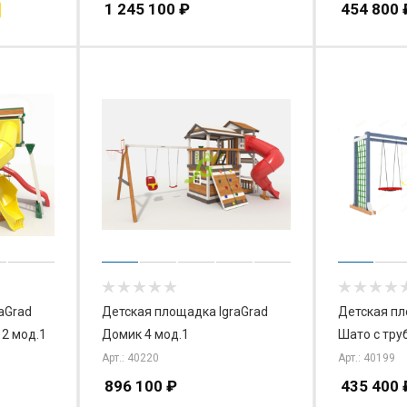
1 245 100
₽
454 800
aGrad
Детская площадка IgraGrad
Детская пл
 2 мод.1
Домик 4 мод.1
Шато с тру
Арт.: 40220
Арт.: 40199
896 100
₽
435 400