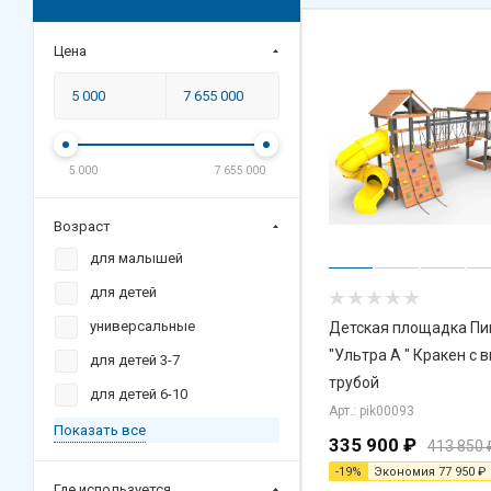
Цена
5 000
7 655 000
Возраст
для малышей
для детей
универсальные
Детская площадка Пи
"Ультра А " Кракен с 
для детей 3-7
трубой
для детей 6-10
Арт.: pik00093
Показать все
335 900
₽
413 850
-
19
%
Экономия
77 950
₽
Где используется