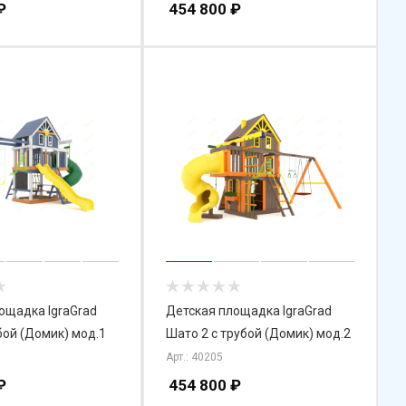
₽
454 800
₽
ощадка IgraGrad
Детская площадка IgraGrad
бой (Домик) мод.1
Шато 2 с трубой (Домик) мод.2
Арт.: 40205
₽
454 800
₽