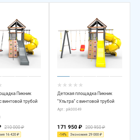
лощадка Пикник
Детская площадка Пикник
 с винтовой трубой
"Ультра" с винтовой трубой
Арт.: pik00049
3
₽
171 950
₽
210 000
₽
200 950
₽
мия
16 420
₽
-
14
%
Экономия
29 000
₽