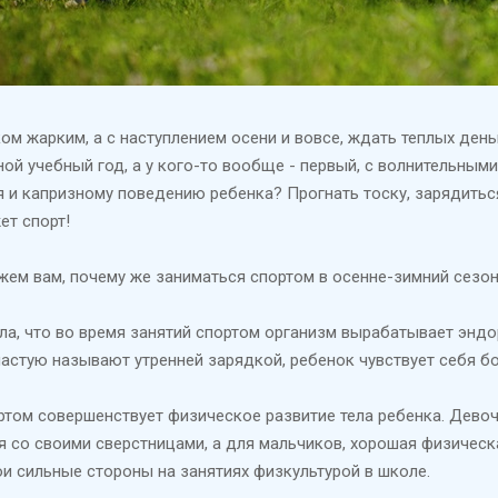
м жарким, а с наступлением осени и вовсе, ждать теплых день
ой учебный год, а у кого-то вообще - первый, с волнительным
я и капризному поведению ребенка? Прогнать тоску, зарядиться
ет спорт!
ажем вам, почему же заниматься спортом в осенне-зимний сезо
ла, что во время занятий спортом организм вырабатывает энд
частую называют утренней зарядкой, ребенок чувствует себя б
ортом совершенствует физическое развитие тела ребенка. Дев
бя со своими сверстницами, а для мальчиков, хорошая физиче
и сильные стороны на занятиях физкультурой в школе.