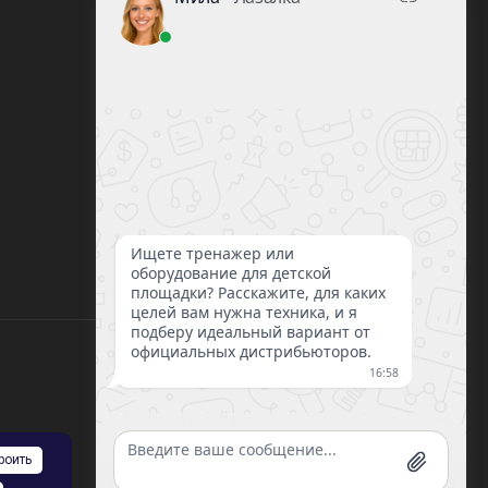
8 (812) 220-93-18
8 (800) 351-21-29
Заказать звонок
sale@lazalka.ru
с 10:00 до 18:00
Санкт-Петербург, ул. Литовская, д.16
роить