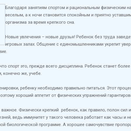
Благодаря занятиям спортом и рациональным физическим наг
веселым, а к ночи становится спокойным и приятно уставши
организма за время крепкого сна.
Новые увлечения – новые друзья! Ребенок без труда заведе
игровых залах. Общение с единомышленниками укрепит увер
вие.
 что спорт это, прежде всего дисциплина. Ребенок станет боле
, конечно же, учебе.
енировки, ребенку необходимо правильно питаться. Этот процес
поэтому хороший аппетит от физических упражнений гарантиров
 важное. Физически крепкий ребенок, как правило, полон сил и 
зней, ведь иммунитет у такого человека работает как часы и н
ой биологической программе. А хорошее самочувствие пропо