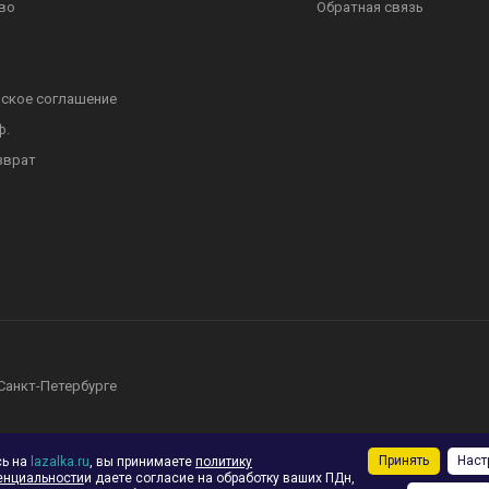
во
Обратная связь
ское соглашение
ф.
зврат
 Санкт-Петербурге
Принять
Наст
сь на
lazalka.ru
, вы принимаете
политику
енциальности
и даете согласие на обработку ваших ПДн,