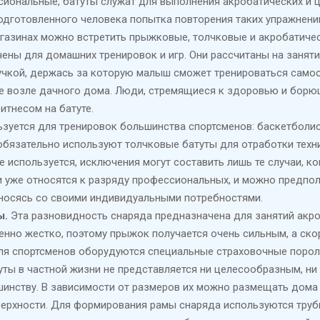
иональные, батуты служат для выполнения акробатических и ц
подготовленного человека попытка повторения таких упражнени
магазинах можно встретить прыжковые, толчковые и акробатичес
ены для домашних тренировок и игр. Они рассчитаны на занятия
учкой, держась за которую малыш сможет тренироваться самос
ке возле дачного дома. Люди, стремящиеся к здоровью и борю
итнесом на батуте.
ьзуется для тренировок большинства спортсменов: баскетболис
обязательно используют толчковые батуты для отработки техн
 используется, исключения могут составить лишь те случаи, к
аи уже относятся к разряду профессиональных, и можно предп
тносясь со своими индивидуальными потребностями.
ы.
Эта разновидность снаряда предназначена для занятий акро
енно жестко, поэтому прыжок получается очень сильным, а ско
ля спортсменов оборудуются специальные страховочные поро
уты в частной жизни не представляется ни целесообразным, ни
инству. В зависимости от размеров их можно размещать дома и
ерхности. Для формирования рамы снаряда используются трубки