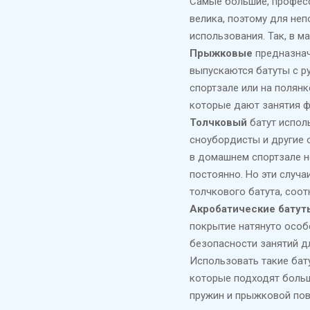
Самые большие, професс
велика, поэтому для не
использования. Так, в 
Прыжковые
предназнач
выпускаются батуты с р
спортзале или на полян
которые дают занятия ф
Толчковый
батут испол
сноубордисты и другие 
в домашнем спортзале не
постоянно. Но эти случ
толчкового батута, соо
Акробатические батут
покрытие натянуто особ
безопасности занятий д
Использовать такие бат
которые подходят больш
пружин и прыжковой пов