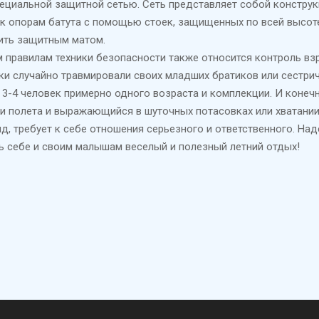
пециальной защитной сетью. Сеть представляет собой констру
 к опорам батута с помощью стоек, защищенных по всей высот
ить защитным матом.
 правилам техники безопасности также относится контроль взр
и случайно травмировали своих младших братиков или сестри
 3-4 человек примерно одного возраста и комплекции. И конеч
полета и выражающийся в шуточных потасовках или хватании др
д, требует к себе отношения серьезного и ответственного. На
ь себе и своим малышам веселый и полезный летний отдых!