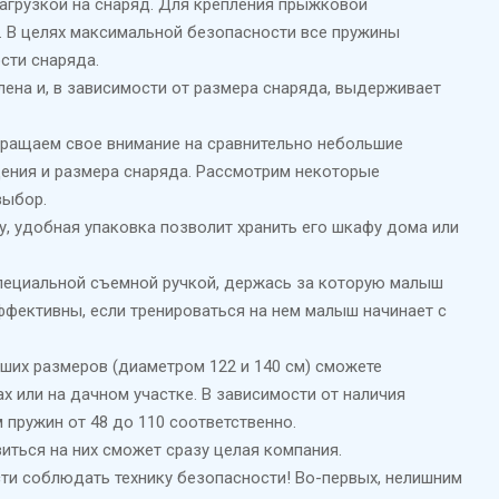
агрузкой на снаряд. Для крепления прыжковой
м. В целях максимальной безопасности все пружины
сти снаряда.
ена и, в зависимости от размера снаряда, выдерживает
обращаем свое внимание на сравнительно небольшие
щения и размера снаряда. Рассмотрим некоторые
выбор.
, удобная упаковка позволит хранить его шкафу дома или
специальной съемной ручкой, держась за которую малыш
эффективны, если тренироваться на нем малыш начинает с
ших размеров (диаметром 122 и 140 см) сможете
х или на дачном участке. В зависимости от наличия
 пружин от 48 до 110 соответственно.
виться на них сможет сразу целая компания.
сти соблюдать технику безопасности! Во-первых, нелишним