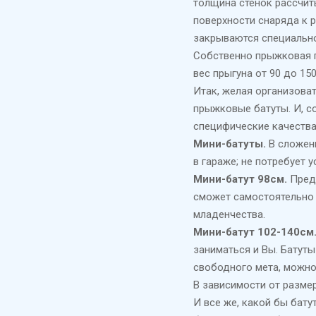
толщина стенок рассчит
поверхности снаряда к р
закрываются специально
Собственно прыжковая п
вес прыгуна от 90 до 150
Итак, желая организова
прыжковые батуты. И, с
специфические качества
Мини-батуты.
В сложенн
в гараже; не потребует 
Мини-батут 98см.
Предн
сможет самостоятельно п
младенчества.
Мини-батут 102-140см
заниматься и Вы. Батуты
свободного мета, можно 
В зависимости от размер
И все же, какой бы бат