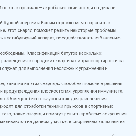
ебность в прыжках – акробатические этюды на диване
 бурной энергии и Вашим стремлением сохранить в
емье, этот снаряд поможет решить некоторые проблемы
ть вестибулярный аппарат, посодействовать избавлению
 необходимы. Классификаций батутов несколько:
 размещения в городских квартирах и транспортировки на
ни служат для выполнения несложных упражнений и
, занятия на этих снарядах способны помочь в решении
и предупреждения плоскостопия, укрепления иммунитета,
до 4,6 метров) используются как для развлечения
дходят для отработки техники прыжков в спортивных
ме того, такие снаряды помогут решить проблему сохранения
авливаются на дачном участке, в спортивных залах или на