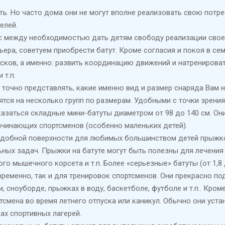
ть. Но часто дома они не могут вполне реализовать свою потр
елей.
 между необходимостью дать детям свободу реализации своей
ьера, советуем приобрести батут. Кроме согласия и покоя в с
сков, а именно: развить координацию движений и натренирова
 т.п.
о точно представлять, какие именно вид и размер снаряда Вам
ятся на несколько групп по размерам. Удобными с точки зрения
казаться складные мини-батуты диаметром от 98 до 140 см. О
чинающих спортсменов (особенно маленьких детей).
добной поверхности для любимых большинством детей прыжков
ных задач. Прыжки на батуте могут быть полезны для лечения 
о мышечного корсета и т.п. Более «серьезные» батуты (от 1,8 
ременно, так и для тренировок спортсменов. Они прекрасно по
и, сноуборде, прыжках в воду, баскетболе, футболе и т.п.. Кро
мена во время летнего отпуска или каникул. Обычно они устан
х спортивных лагерей.