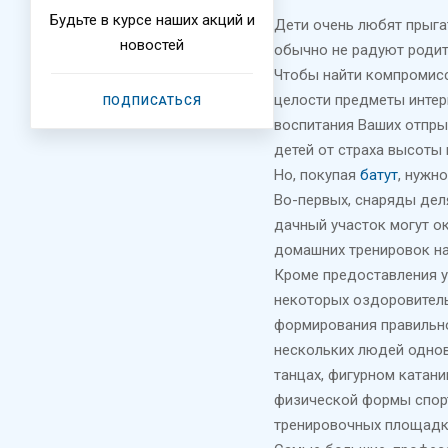
Будьте в курсе наших акций и
Дети очень любят прыга
новостей
обычно не радуют родит
Чтобы найти компромисс
целости предметы интер
ПОДПИСАТЬСЯ
воспитания Ваших отпры
детей от страха высоты и
Но, покупая
батут
, нужн
Во-первых, снаряды дел
дачный участок могут о
домашних тренировок на
Кроме предоставления у
некоторых оздоровитель
формирования правильног
нескольких людей однов
танцах, фигурном катани
физической формы спортс
тренировочных площадка