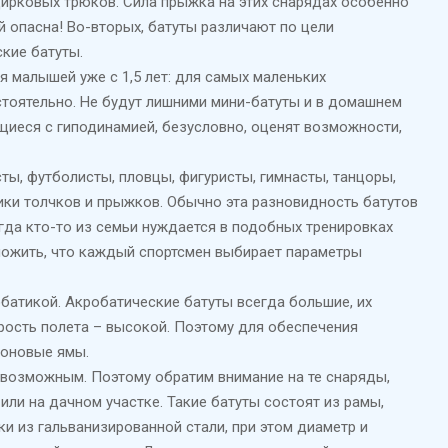
ирковых трюков. Сила прыжка на этих снарядах особенно
й опасна! Во-вторых, батуты различают по цели
кие батуты.
 малышей уже с 1,5 лет: для самых маленьких
тоятельно. Не будут лишними мини-батуты и в домашнем
щиеся с гиподинамией, безусловно, оценят возможности,
ты, футболисты, пловцы, фигуристы, гимнасты, танцоры,
ики толчков и прыжков. Обычно эта разновидность батутов
огда кто-то из семьи нуждается в подобных тренировках
оложить, что каждый спортсмен выбирает параметры
батикой. Акробатические батуты всегда большие, их
рость полета – высокой. Поэтому для обеспечения
лоновые ямы.
 возможным. Поэтому обратим внимание на те снаряды,
ли на дачном участке. Такие батуты состоят из рамы,
 из гальванизированной стали, при этом диаметр и