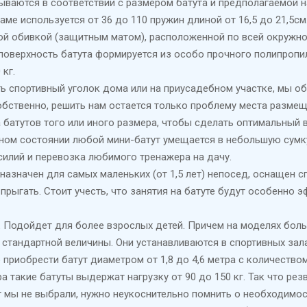
ываются в соответствии с размером батута и предполагаемой н
аме используется от 36 до 110 пружин длиной от 16,5 до 21,5с
й обивкой (защитным матом), расположенной по всей окружно
оверхность батута формируется из особо прочного полипропил
 кг.
ть спортивный уголок дома или на приусадебном участке, мы 
обственно, решить нам остается только проблему места разме
 батутов того или иного размера, чтобы сделать оптимальный 
ом состоянии любой мини-батут умещается в небольшую сумку
усилий и перевозка любимого тренажера на дачу.
азначен для самых маленьких (от 1,5 лет) непосед, оснащен 
рыгать. Стоит учесть, что занятия на батуте будут особенно 
.
Подойдет для более взрослых детей. Причем на моделях боль
 стандартной величины. Они устанавливаются в спортивных зала
приобрести батут диаметром от 1,8 до 4,6 метра с количеством
а такие батуты выдержат нагрузку от 90 до 150 кг. Так что рез
ут мы не выбрали, нужно неукоснительно помнить о необходимо