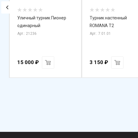
Уличный турник Пионер
Турник настенный
одинарный
ROMANA T2
Арт.: 21236
Арт.: 7.01.01
15 000
₽
3 150
₽