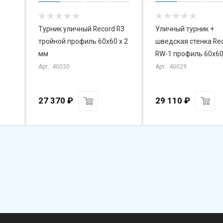
Турник уличный Record R3
Уличный турник +
тройной профиль 60х60 х 2
шведская стенка Re
мм
RW-1 профиль 60х60
Арт.: 40030
Арт.: 40029
27 370
₽
29 110
₽