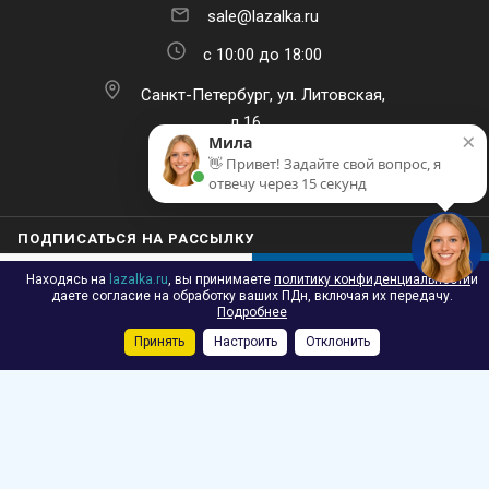
sale@lazalka.ru
с 10:00 до 18:00
Санкт-Петербург, ул. Литовская,
д.16
×
Мила
👋 Привет! Задайте свой вопрос, я
отвечу через 15 секунд
ПОДПИСАТЬСЯ НА РАССЫЛКУ
Находясь на
lazalka.ru
, вы принимаете
политику конфиденциальности
и
В КОРЗИНУ
даете согласие на обработку ваших ПДн, включая их передачу.
Подробнее
Принять
Настроить
Отклонить
Каталог
Акции
Корзина
Контакты
Сравнение
Избранные
2026 © Лазалка - интернет-магазин детских спортивных товаров в
Санкт-Петербурге