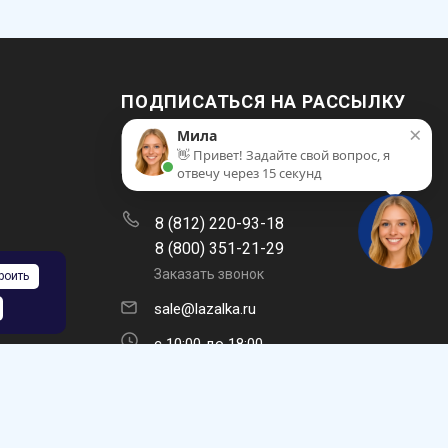
ПОДПИСАТЬСЯ НА РАССЫЛКУ
×
Мила
👋 Привет! Задайте свой вопрос, я
отвечу через 15 секунд
8 (812) 220-93-18
8 (800) 351-21-29
Заказать звонок
роить
sale@lazalka.ru
с 10:00 до 18:00
Санкт-Петербург, ул. Литовская, д.16