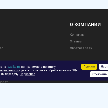
О КОМПАНИИ
Контакты
Отзывы
во
Обратная связь
Принять
Наст
сь на
lazalka.ru
, вы принимаете
политику
ское соглашение
енциальности
и даете согласие на обработку ваших ПДн,
 их передачу.
Подробнее
Отклонить
ф.
зврат