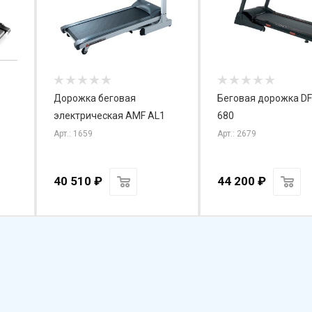
Дорожка беговая
Беговая дорожка D
электрическая AMF AL1
680
Арт.: 1659
Арт.: 2679
40 510
₽
44 200
₽