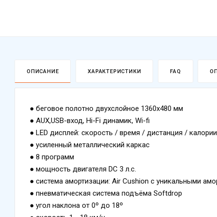
ОПИСАНИЕ
ХАРАКТЕРИСТИКИ
FAQ
О
● беговое полотно двухслойное 1360x480 мм
● AUX,USB-вход, Hi-Fi динамик, Wi-fi
● LED дисплей: скорость / время / дистанция / калории 
● усиленный металлический каркас
● 8 программ
● мощность двигателя DC 3 л.с.
● система амортизации: Air Cushion с уникальными ам
● пневматическая система подъёма Softdrop
● угол наклона от 0º до 18º