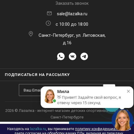
sale@lazalka.ru
с 10:00 до 18:00
Санкт-Петербург, ул. Литовская,
×
Мила
д.16
👋 Привет! Задайте свой вопрос, я
отвечу через 15 секунд
ПОДПИСАТЬСЯ НА РАССЫЛКУ
Находясь на
lazalka.ru
, вы принимаете
политику конфиденциальности
и
В КОРЗИНУ
даете согласие на обработку ваших ПДн, включая их передачу.
Подробнее
Принять
Настроить
Отклонить
Каталог
Акции
Корзина
Контакты
Сравнение
Избранные
2026 © Лазалка - интернет-магазин детских спортивных товаров в
Санкт-Петербурге