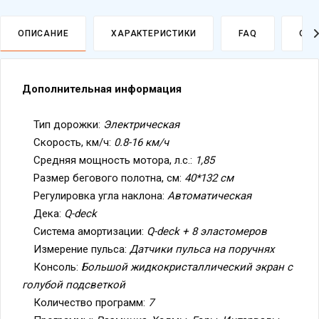
ОПИСАНИЕ
ХАРАКТЕРИСТИКИ
FAQ
ОПЛ
Дополнительная информация
Тип дорожки:
Электрическая
Скорость, км/ч:
0.8-16 км/ч
Средняя мощность мотора, л.с.:
1,85
Размер бегового полотна, см:
40*132 см
Регулировка угла наклона:
Автоматическая
Дека:
Q-deck
Система амортизации:
Q-deck + 8 эластомеров
Измерение пульса:
Датчики пульса на поручнях
Консоль:
Большой жидкокристаллический экран с
голубой подсветкой
Политика
Количество программ:
7
обработки
данных
Программы:
Разминка, Холмы, Горы, Интервалы,