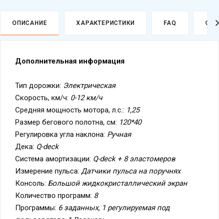
ОПИСАНИЕ
ХАРАКТЕРИСТИКИ
FAQ
ОПЛ
Дополнительная информация
Тип дорожки:
Электрическая
Скорость, км/ч:
0-12 км/ч
Средняя мощность мотора, л.с.:
1,25
Размер бегового полотна, см:
120*40
Регулировка угла наклона:
Ручная
Дека:
Q-deck
Политика
Система амортизации:
Q-deck + 8 эластомеров
обработки
данных
Измерение пульса:
Датчики пульса на поручнях
Консоль:
Большой жидкокристаллический экран
Количество программ:
8
Программы:
6 заданных, 1 регулируемая под
пользователя, 1 Recovery