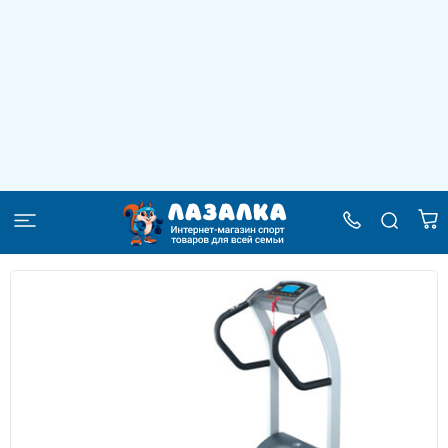
Дорожка беговая электрическая AMF
8220
–
–
–
Главная
Каталог
Спортивные тренажеры
Дорожка беговая электрическая AMF 8220