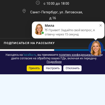
с 10:00 до 18:00
Санкт-Петербург, ул. Литовская,
д.16
×
Мила
👋 Привет! Задайте свой вопрос, я
отвечу через 15 секунд
ПОДПИСАТЬСЯ НА РАССЫЛКУ
Находясь на
lazalka.ru
, вы принимаете
политику конфиденциальности
и
В КОРЗИНУ
даете согласие на обработку ваших ПДн, включая их передачу.
Подробнее
Принять
Настроить
Отклонить
Каталог
Акции
Корзина
Контакты
Сравнение
Избранные
2026 © Лазалка - интернет-магазин детских спортивных товаров в
Санкт-Петербурге