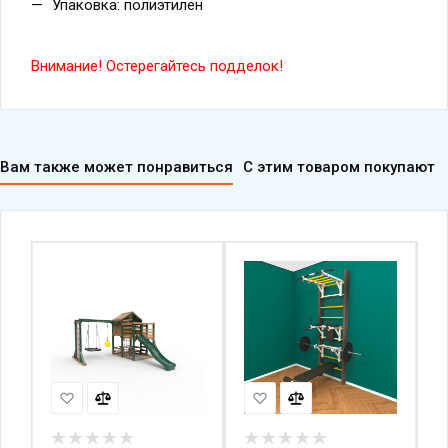
Внимание! Остерегайтесь подделок!
Вам также может понравиться
С этим товаром покупают
Детский игровой домик
Брашированная
Д