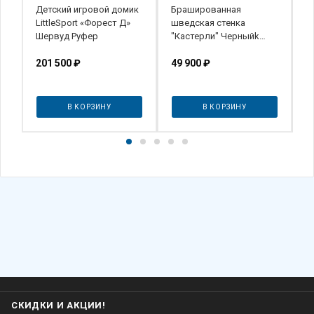
LittleSport «Форест Д»
шведская стенка
к
Шервуд Руфер
"Кастерли" Черныйk
"
РБСШ (Желтые ступени)
с
201 500
₽
49 900
₽
3
В КОРЗИНУ
В КОРЗИНУ
СКИДКИ И АКЦИИ!