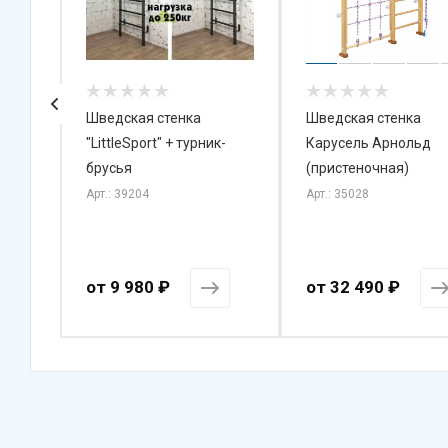
й
Шведская стенка
Шведская стенка
"LittleSport" + турник-
Карусель Арнольд
-
брусья
(пристеночная)
Арт.: 39204
Арт.: 35028
от
9 980 ₽
от
32 490 ₽