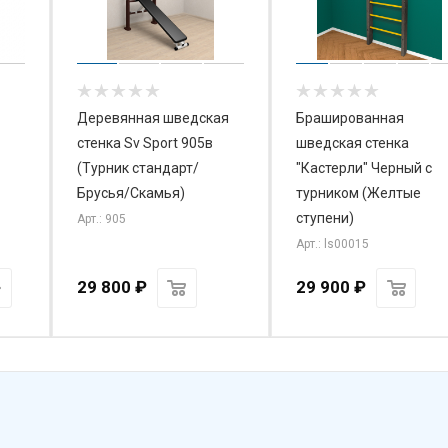
Деревянная шведская
Брашированная
стенка Sv Sport 905в
шведская стенка
(Турник стандарт/
"Кастерли" Черный с
Брусья/Скамья)
турником (Желтые
ступени)
Арт.: 905
Арт.: ls00015
29 800
₽
29 900
₽