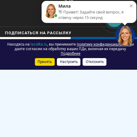
д.16
×
Мила
👋 Привет! Задайте свой вопрос, я
отвечу через 15 секунд
ПОДПИСАТЬСЯ НА РАССЫЛКУ
Находясь на
lazalka.ru
, вы принимаете
политику конфиденциальности
и
В КОРЗИНУ
даете согласие на обработку ваших ПДн, включая их передачу.
Подробнее
Принять
Настроить
Отклонить
Каталог
Акции
Корзина
Контакты
Сравнение
Избранные
2026 © Лазалка - интернет-магазин детских спортивных товаров в
Санкт-Петербурге