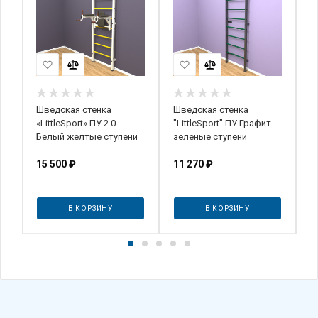
Шведская стенка
Шведская стенка
Д
«LittleSport» ПУ 2.0
"LittleSport" ПУ Графит
с
Белый желтые ступени
зеленые ступени
(
Б
15 500
₽
11 270
₽
2
В КОРЗИНУ
В КОРЗИНУ