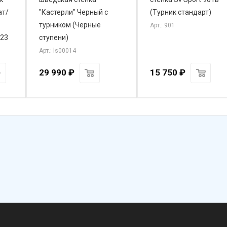
ат/
"Кастерли" Черный с
(Турник стандарт)
турником (Черные
Арт.: 901
723
ступени)
Арт.: ls00014
29 990
₽
15 750
₽