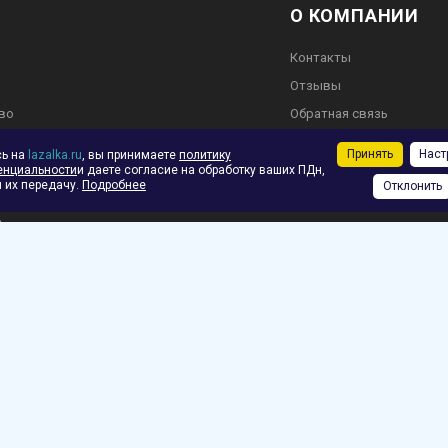
О КОМПАНИИ
Контакты
Отзывы
во
Обратная связь
Принять
Наст
сь на
lazalka.ru
, вы принимаете
политику
енциальности
и даете согласие на обработку ваших ПДн,
 их передачу.
Подробнее
Отклонить
ское соглашение
ф.
зврат