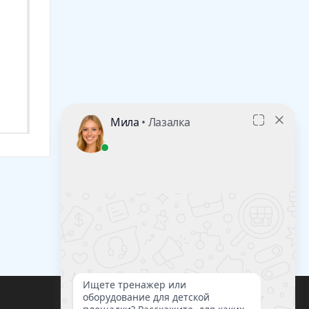
увеличенный с горкой с
(пристеночная)
мягкими бортиками
Арт.: 3489
(светло-розовый)
Арт.: 35827
24 840
₽
3 980
₽