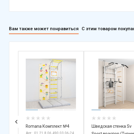
Вам также может понравиться
С этим товаром покуп
й
Romana Комплект №4
Шведская стенка Sv
Арт.: 01.21.8.06.490.03.06-24
нер
Sport враспор (Турни