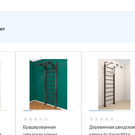
ают
Брашированная
Деревянная шведская
к
шведская стенка
стенка Sv Sport 901в