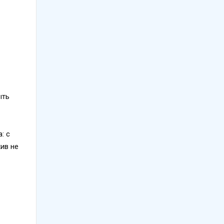
ыть
: с
ив не