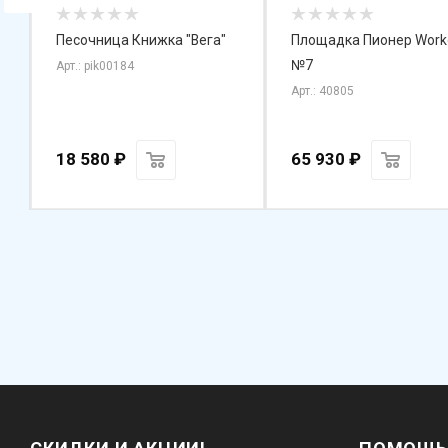
Песочница Книжка "Вега"
Площадка Пионер Workout
№7
Арт.: pik00184
Арт.: 40805
18 580
₽
65 930
₽