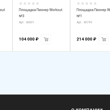
Площадка Пионер Workout
Площадка Пионер W
№3
№1
Арт.: 40801
Арт.: 40799
104 000
₽
214 000
₽