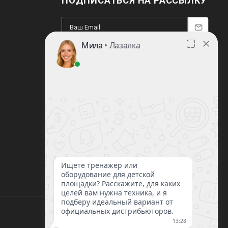
ПОДПИСАТЬСЯ НА РАССЫЛКУ
8 (812) 220-93-18
8 (800) 351-21-29
Заказать звонок
sale@lazalka.ru
с 10:00 до 18:00
Санкт-Петербург, ул. Литовская, д.16