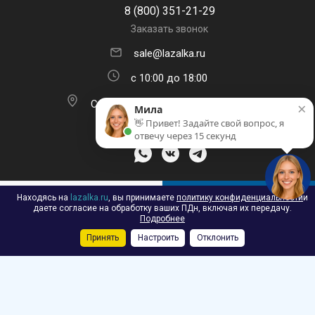
8 (800) 351-21-29
Заказать звонок
sale@lazalka.ru
с 10:00 до 18:00
×
Санкт-Петербург, ул. Литовская,
Мила
д.16
👋 Привет! Задайте свой вопрос, я
отвечу через 15 секунд
ПОДПИСАТЬСЯ НА РАССЫЛКУ
Находясь на
lazalka.ru
, вы принимаете
политику конфиденциальности
и
В КОРЗИНУ
даете согласие на обработку ваших ПДн, включая их передачу.
Подробнее
Принять
Настроить
Отклонить
Каталог
Акции
Корзина
Контакты
Сравнение
Избранные
2026 © Лазалка - интернет-магазин детских спортивных товаров в
Санкт-Петербурге