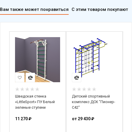
Вам также может понравиться
С этим товаром покупают
Шведская стенка
Детский спортивный
Д
»
«LittleSport» ПУ Белый
комплекс ДСК "Пионер-
к
зеленые ступени
С42"
с
к
11 270
₽
от
29 430 ₽
о