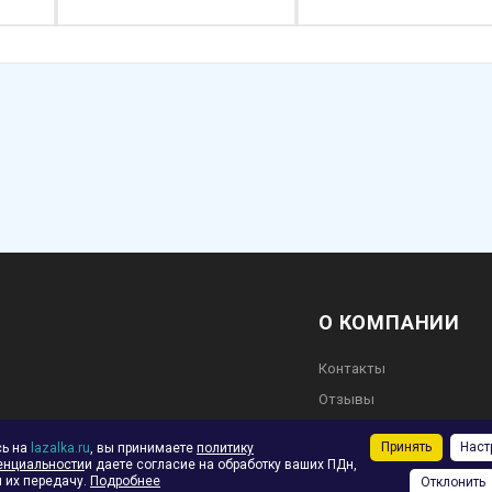
О КОМПАНИИ
Контакты
Отзывы
во
Обратная связь
Принять
Наст
сь на
lazalka.ru
, вы принимаете
политику
енциальности
и даете согласие на обработку ваших ПДн,
 их передачу.
Подробнее
Отклонить