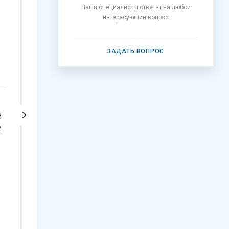
Наши специалисты ответят на любой
интересующий вопрос
ЗАДАТЬ ВОПРОС
d
Детский спортивный
Шведская стенка
2
комплекс Роки-2 ( бело-
Kampfer Jungle Ceiling
серый )
Boy
Арт.: 38173
Арт.: 35895
9 370
₽
от
43 520 ₽