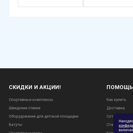
СКИДКИ И АКЦИИ!
ПОМОЩЬ
Спортивные комплексы
Как купить
Шведские стенки
Доставка
Оборудование для детской площадки
Сотрудничест
Находя
Батуты
Статьи
конфид
включая
Спортивные маты
Карта сайта