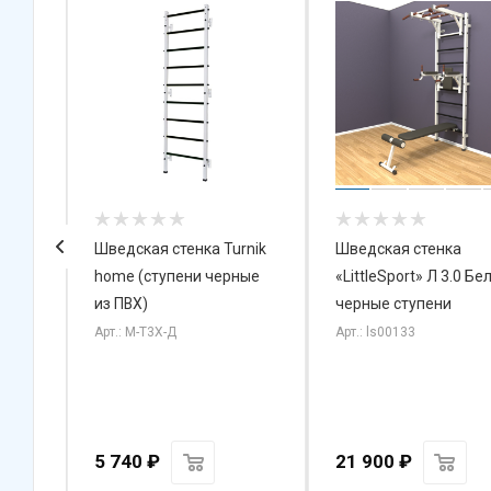
й
Шведская стенка Turnik
Шведская стенка
нер
home (ступени черные
«LittleSport» Л 3.0 Бе
,4м.)
из ПВХ)
черные ступени
Арт.: М-Т3X-Д
Арт.: ls00133
5 740
₽
21 900
₽