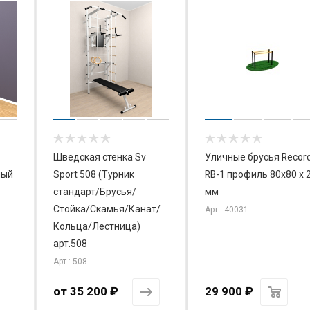
Шведская стенка Sv
Уличные брусья Recor
лый
Sport 508 (Турник
RB-1 профиль 80х80 х 
стандарт/Брусья/
мм
Стойка/Скамья/Канат/
Арт.: 40031
Кольца/Лестница)
арт.508
Арт.: 508
от
35 200 ₽
29 900
₽