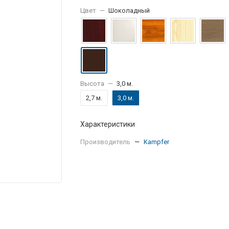
Цвет
—
Шоколадный
Высота
—
3,0 м.
2,7 м.
3,0 м.
Характеристики
Производитель
—
Kampfer