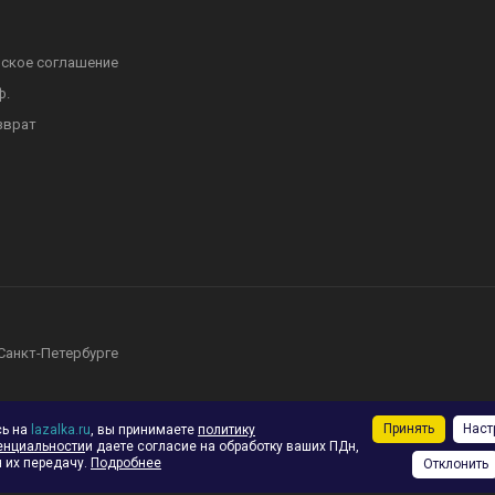
ское соглашение
ф.
зврат
 Санкт-Петербурге
Принять
Наст
сь на
lazalka.ru
, вы принимаете
политику
енциальности
и даете согласие на обработку ваших ПДн,
 их передачу.
Подробнее
Отклонить