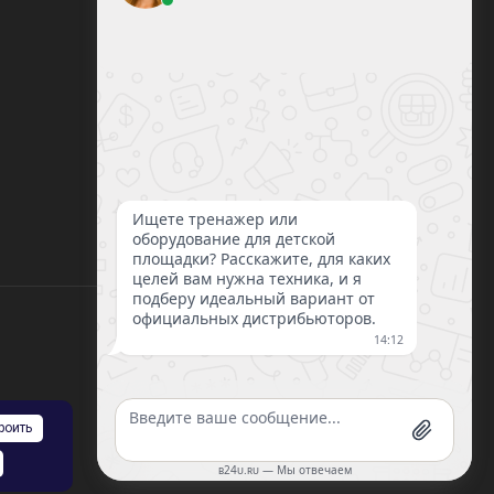
8 (800) 351-21-29
Заказать звонок
sale@lazalka.ru
с 10:00 до 18:00
Санкт-Петербург, ул. Литовская, д.16
роить