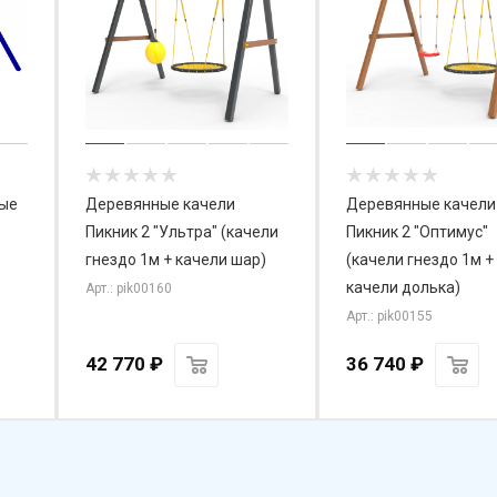
ые
Деревянные качели
Деревянные качели
Пикник 2 "Ультра" (качели
Пикник 2 "Оптимус"
гнездо 1м + качели шар)
(качели гнездо 1м +
качели долька)
Арт.: pik00160
Арт.: pik00155
42 770
₽
36 740
₽