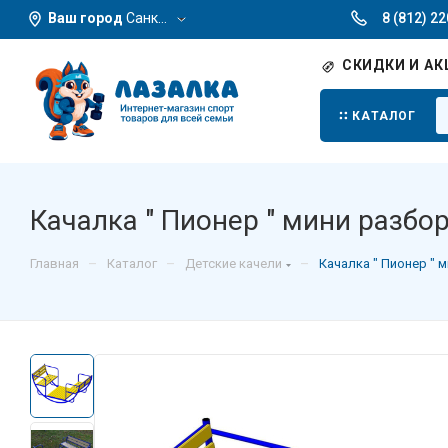
Ваш город
Санкт-Петербург
8 (812) 2
СКИДКИ И АК
КАТАЛОГ
Качалка " Пионер " мини разбо
–
–
–
Главная
Каталог
Детские качели
Качалка " Пионер " 