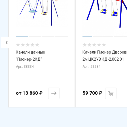
Качели дачные
Качели Пионер Дворов
"Пионер-2КД"
2м ЦК2УВ КД-2.002.01
Арт.: 38334
Арт.: 21234
от
13 860 ₽
59 700
₽