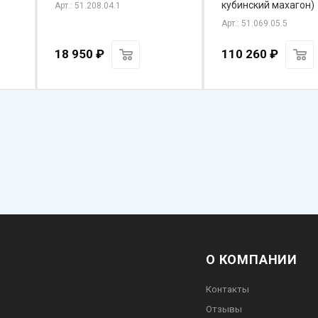
кубинский махагон)
Арт.: 51.208.04.1
Арт.: 51.069.05.5
18 950
₽
110 260
₽
О КОМПАНИИ
Контакты
Отзывы