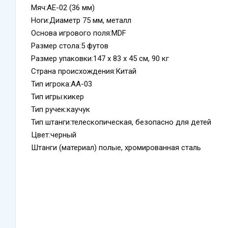
Мяч:AE-02 (36 мм)
Ноги:Диаметр 75 мм, металл
Основа игрового поля:MDF
Размер стола:5 футов
Размер упаковки:147 х 83 х 45 см, 90 кг
Страна происхождения:Китай
Тип игрока:AA-03
Тип игры:кикер
Тип ручек:каучук
Тип штанги:телескопическая, безопасно для детей
Цвет:черный
Штанги (материал) полые, хромированная сталь