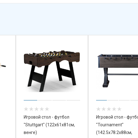
Игровой стол - футбол
Игровой стол - футб
"Stuttgart" (122x61x81см,
"Tournament"
венге)
(142.5x78.2x88см,