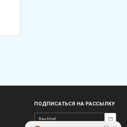
Арт.: 51.070.05.0
Арт.: 51.074.05.0
146 510
₽
156 960
₽
ПОДПИСАТЬСЯ НА РАССЫЛКУ