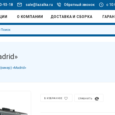
20-93-18
sale@lazalka.ru
Обратный звонок
с 10:
ЦИИ
О КОМПАНИИ
ДОСТАВКА И СБОРКА
ГАРА
drid»
(кикер) «Madrid»
В ИЗБРАННОЕ
СРАВНИТЬ