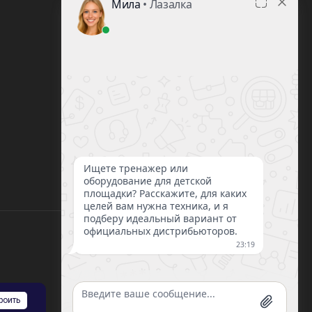
8 (812) 220-93-18
8 (800) 351-21-29
Заказать звонок
sale@lazalka.ru
с 10:00 до 18:00
Санкт-Петербург, ул. Литовская, д.16
роить