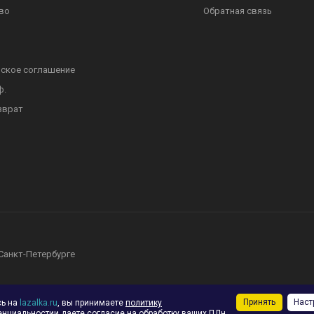
во
Обратная связь
ское соглашение
ф.
зврат
 Санкт-Петербурге
Принять
Наст
сь на
lazalka.ru
, вы принимаете
политику
енциальности
и даете согласие на обработку ваших ПДн,