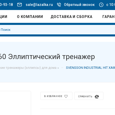
20-93-18
sale@lazalka.ru
Обратный звонок
с 10:
ЦИИ
О КОМПАНИИ
ДОСТАВКА И СБОРКА
ГАРА
60 Эллиптический тренажер
–
кие тренажеры (эллипсы) для дома
SVENSSON INDUSTRIAL HIT XA8
В ИЗБРАННОЕ
СРАВНИТЬ