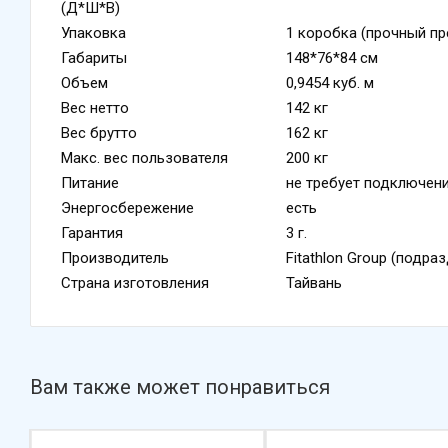
(Д*Ш*В)
Упаковка
1 коробка (прочный п
Габариты
148*76*84 см
Объем
0,9454 куб. м
Вес нетто
142 кг
Вес брутто
162 кг
Макс. вес пользователя
200 кг
Питание
не требует подключени
Энергосбережение
есть
Гарантия
3 г.
Производитель
Fitathlon Group (подра
Страна изготовления
Тайвань
Вам также может понравиться