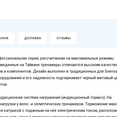
ПЛАТА
ДОСТАВКА
ОТЗЫВЫ
профессиональная серия, рассчитанная на максимальные режимы
изведенные на Тайване тренажеры отличаются высоким качеств
ов и компонентов. Дизайн выполнен в традиционных для Svens
оборудования и его надежность подчеркивает черный матовый ц
тов.
ндукционная система нагружения (индукционный тормоз). На
нагрузки у вело- и эллиптических тренажеров. Торможение мах
тся катушкой с поданным на неё электрическим током, располо
ении силы тока в проводах катушки возрастает сила магнитног