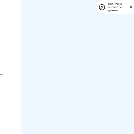
Политика
обработки
данных
r™
и