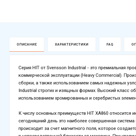
ОПИСАНИЕ
ХАРАКТЕРИСТИКИ
FAQ
О
Серия HIT от Svensson Industrial - это премиальная 
коммерческой эксплуатации (Heavy Commercial). Про
сборки, а также использованием самых надежных узл
Industrial строгих и изящных формах. Высокий класс 
использованием хромированных и серебристых элемен
К числу основных преимуществ HIT XA860 относится и
сегодняшний день это наиболее совершенная система 
происходит за счет магнитного поля, которое создае
в непосредственной близости от маховика. При увелич