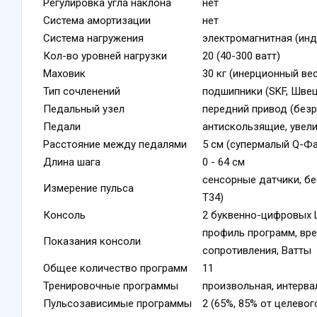
Регулировка угла наклона
нет
Система амортизации
нет
Система нагружения
электромагнитная (инд
Кол-во уровней нагрузки
20 (40-300 ватт)
Маховик
30 кг (инерционный вес
Тип сочленений
подшипники (SKF, Швец
Педальный узел
передний привод (безр
Педали
антискользящие, увел
Расстояние между педалями
5 см (супермалый Q-Фа
Длина шага
0 - 64 см
сенсорные датчики, б
Измерение пульса
T34)
Консоль
2 буквенно-цифровых 
профиль программ, врем
Показания консоли
сопротивления, Ватты
Общее количество программ
11
Тренировочные программы
произвольная, интервал
Пульсозависимые программы
2 (65%, 85% от целевог