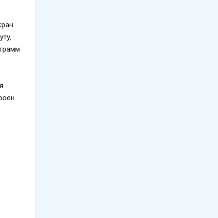
кран
уту,
ограмм
я
роен