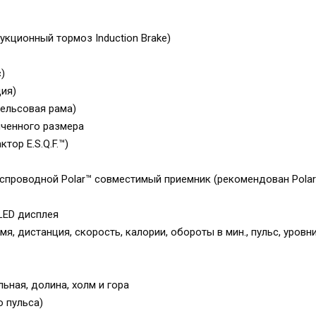
укционный тормоз Induction Brake)
)
ия)
ельсовая рама)
иченного размера
ктор E.S.Q.F.™)
еспроводной Polar™ совместимый приемник (рекомендован Pola
LED дисплея
я, дистанция, скорость, калории, обороты в мин., пульс, уровн
ьная, долина, холм и гора
о пульса)