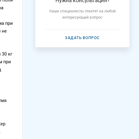
Нужна консультация?
ва
Наши специалисты ответят на любой
интересующий вопрос
ма при
 не
ЗАДАТЬ ВОПРОС
 30 кг
м при
д
лия
жер
.