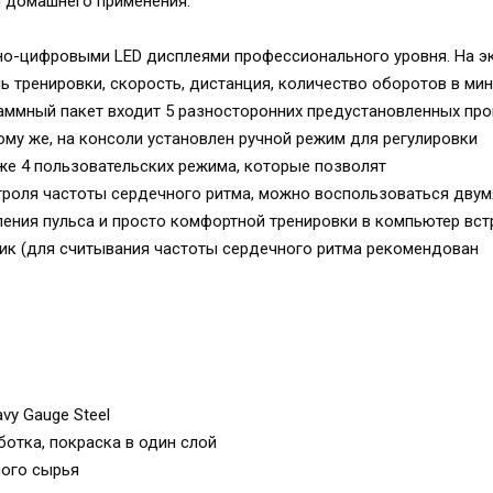
я домашнего применения.
но-цифровыми LED дисплеями профессионального уровня. На э
 тренировки, скорость, дистанция, количество оборотов в мин
граммный пакет входит 5 разносторонних предустановленных пр
 тому же, на консоли установлен ручной режим для регулировки
кже 4 пользовательских режима, которые позволят
троля частоты сердечного ритма, можно воспользоваться двум
ения пульса и просто комфортной тренировки в компьютер вст
ик (для считывания частоты сердечного ритма рекомендован
vy Gauge Steel
отка, покраска в один слой
ного сырья