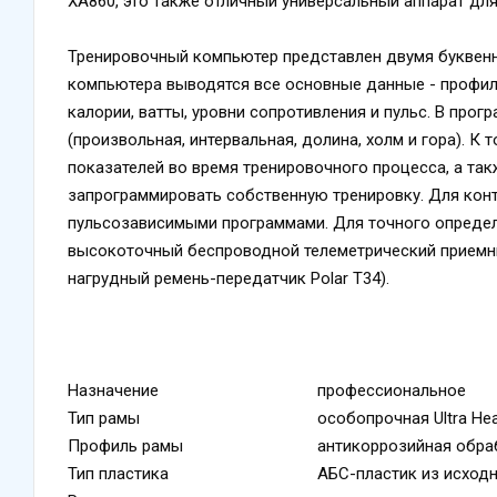
XA860, это также отличный универсальный аппарат дл
Тренировочный компьютер представлен двумя буквен
компьютера выводятся все основные данные - профиль
калории, ватты, уровни сопротивления и пульс. В про
(произвольная, интервальная, долина, холм и гора). К
показателей во время тренировочного процесса, а та
запрограммировать собственную тренировку. Для кон
пульсозависимыми программами. Для точного определ
высокоточный беспроводной телеметрический приемн
нагрудный ремень-передатчик Polar T34).
Назначение
профессиональное
Тип рамы
особопрочная Ultra Hea
Профиль рамы
антикоррозийная обраб
Тип пластика
АБС-пластик из исход