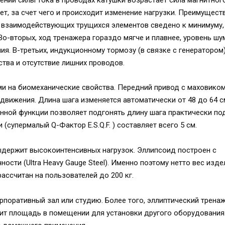
ет, за счет чего и происходит изменение нагрузки. Преимущест
 взаимодействующих трущихся элементов сведено к минимуму,
о-вторых, ход тренажера гораздо мягче и плавнее, уровень шу
ия. В-третьих, индукционному тормозу (в связке с генератором)
ства и отсутствие лишних проводов.
 на биомеханические свойства. Передний привод с маховиком
движения. Длина шага изменяется автоматически от 48 до 64 с
нной функции позволяет подгонять длину шага практически по
супермалый Q-Фактор E.S.Q.F. ) составляет всего 5 см.
выдержит высокоинтенсивных нагрузок. Эллипсоид построен с
сти (Ultra Heavy Gauge Steel). Именно поэтому нетто вес изде
ассчитан на пользователей до 200 кг.
рпоративный зал или студию. Более того, эллиптический трена
ит площадь в помещении для установки другого оборудования