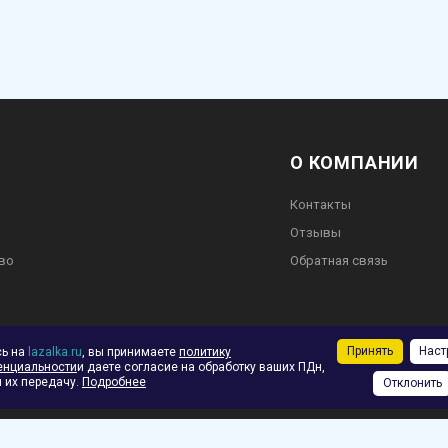
О КОМПАНИИ
Контакты
Отзывы
во
Обратная связь
ское соглашение
Принять
Наст
сь на
lazalka.ru
, вы принимаете
политику
енциальности
и даете согласие на обработку ваших ПДн,
ф.
 их передачу.
Подробнее
Отклонить
зврат