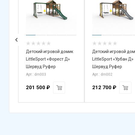
омик
Детский игровой домик
Детский игровой дом
LittleSport «Форест Д»
LittleSport «Урбан Д»
Шервуд Руфер
Шервуд Руфер
Арт.: dm003
Арт.: dm002
201 500
₽
212 700
₽