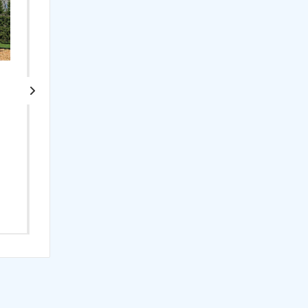
Игровой домик
Цветочный домик
"Волшебство" с
Арт.: 1330
деревянной крышей
Арт.: 1317
99 500
₽
97 700
₽