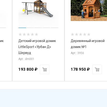
ик
Детский игровой домик
Деревянный игровой
LittleSport «Урбан Д»
домик №1
Шервуд
Арт.: 3956
Арт.: dm001
193 800
₽
178 950
₽