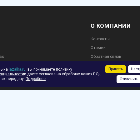
О КОМПАНИИ
Контакты
Отзывы
во
Обратная связь
Принять
Наст
сь на
lazalka.ru
, вы принимаете
политику
енциальности
и даете согласие на обработку ваших ПДн,
 их передачу.
Подробнее
Отклонить
ское соглашение
ф.
зврат