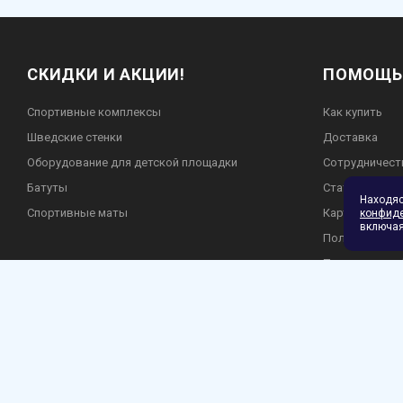
СКИДКИ И АКЦИИ!
ПОМОЩЬ
Спортивные комплексы
Как купить
Шведские стенки
Доставка
Оборудование для детской площадки
Сотрудничест
Батуты
Статьи
Находя
Спортивные маты
Карта сайта
конфид
включая
Пользователь
Политика кон
Гарантия и во