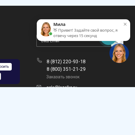
×
Мила
ПОДПИСАТЬСЯ НА РАССЫЛКУ
👋 Привет! Задайте свой вопрос, я
отвечу через 15 секунд
8 (812) 220-93-18
роить
8 (800) 351-21-29
Заказать звонок
sale@lazalka.ru
с 10:00 до 18:00
Санкт-Петербург, ул. Литовская, д.16