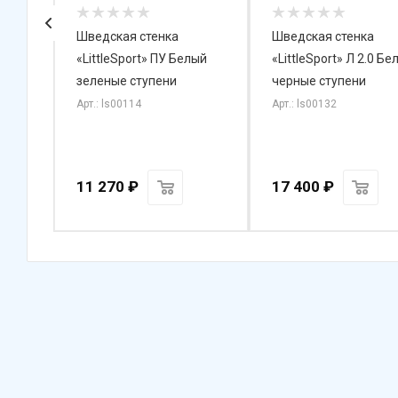
й
Шведская стенка
Шведская стенка
«LittleSport» ПУ Белый
«LittleSport» Л 2.0 Бе
зеленые ступени
черные ступени
е-
Арт.: ls00114
Арт.: ls00132
11 270
₽
17 400
₽