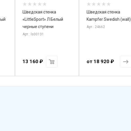
Шведская стенка
Шведская стенка
лый
«LittleSport» Л Белый
Kampfer Swedish (wall)
черные ступени
Арт.: 24662
Арт.: ls00131
13 160
₽
от
18 920 ₽