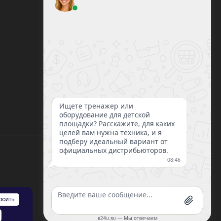
8 (812) 220-93-18
8 (800) 351-21-29
Заказать звонок
sale@lazalka.ru
с 10:00 до 18:00
Санкт-Петербург, ул. Литовская, д.16
роить