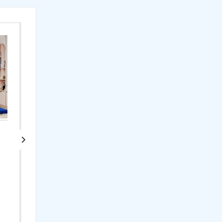
Шведская стенка Sv
Детский спортивный
Sport усиленная 603
комплекс Карусель 562
(ДСК-5Д.06.02) Рукоход
Арт.: 40729
(п-образный) + сеть
Арт.: 5255