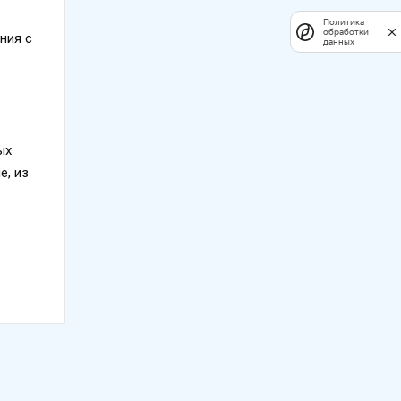
Политика
обработки
ния с
данных
ых
е, из