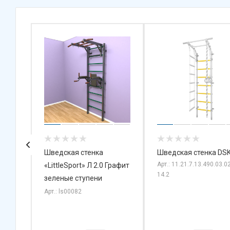
й
Шведская стенка
Шведская стенка DSK
Арт.: 11.21.7.13.490.03.02
 260Д
«LittleSport» Л 2.0 Графит
14.2
оход
зеленые ступени
Арт.: ls00082