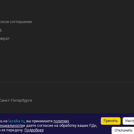
ское соглашение
ф.
зврат
 Санкт-Петербурге
Принять
Наст
сь на
lazalka.ru
, вы принимаете
политику
енциальности
и даете согласие на обработку ваших ПДн,
 их передачу.
Подробнее
Отклонить