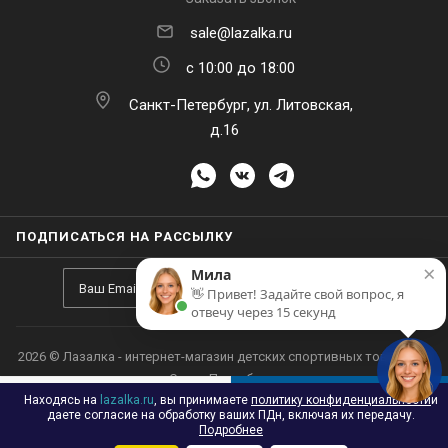
sale@lazalka.ru
с 10:00 до 18:00
Санкт-Петербург, ул. Литовская,
×
Мила
д.16
👋 Привет! Задайте свой вопрос, я
отвечу через 15 секунд
ПОДПИСАТЬСЯ НА РАССЫЛКУ
Находясь на
lazalka.ru
, вы принимаете
политику конфиденциальности
и
В КОРЗИНУ
даете согласие на обработку ваших ПДн, включая их передачу.
Подробнее
Принять
Настроить
Отклонить
Каталог
Акции
Корзина
Контакты
Сравнение
Избранные
2026 © Лазалка - интернет-магазин детских спортивных товаров в
Санкт-Петербурге