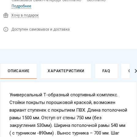
Хочу в подарок
Доступен самовывоз и доставка
ОПИСАНИЕ
ХАРАКТЕРИСТИКИ
FAQ
ОПЛ
Универсальный Т-образный спортивный комплекс.
Стойки покрыты порошковой краской, возможен
вариант ступенек с покрытием ПВХ. Длина потолочной
рамы 1500 мм. Отступ от стены 750 мм (без
закругления 530мм). Ширина потолочной рамы 540 мм
( с турником -890мм) . Вынос турника – 700 мм. Шаг
ступеней 260 мм. Все болты прикрыты декоративными