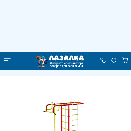
Детский спортивный комплекс ДСК
"Пионер" Т-образный красный-желтый
–
–
–
Главная
Каталог
Детские спортивные комплексы
–
Спортивные комплексы для дома
Детский спортивный комплекс ДСК "Пионер" Т-образный красный-желтый