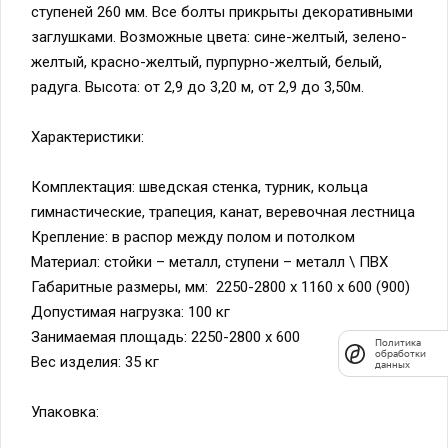
заглушками. Возможные цвета: сине-желтый, зелено-
желтый, красно-желтый, пурпурно-желтый, белый,
радуга. Высота: от 2,9 до 3,20 м, от 2,9 до 3,50м.
Характеристики:
Комплектация: шведская стенка, турник, кольца
Политика
обработки
гимнастические, трапеция, канат, веревочная лестница
данных
Крепление: в распор между полом и потолком
Материал: стойки – металл, ступени – металл \ ПВХ
Габаритные размеры, мм: 2250-2800 х 1160 х 600 (900)
Допустимая нагрузка: 100 кг
Занимаемая площадь: 2250-2800 х 600
Вес изделия: 35 кг
Упаковка:
1 место 1,3 х 0,36 х 0,13