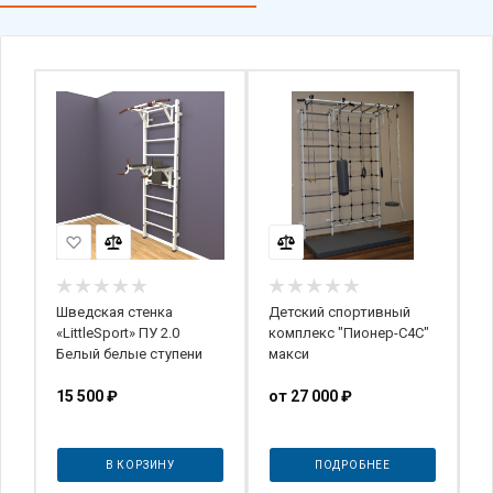
Шведская стенка
Детский спортивный
R
-
«LittleSport» ПУ 2.0
комплекс "Пионер-С4С"
Белый белые ступени
макси
15 500
₽
от
27 000 ₽
1
В КОРЗИНУ
ПОДРОБНЕЕ