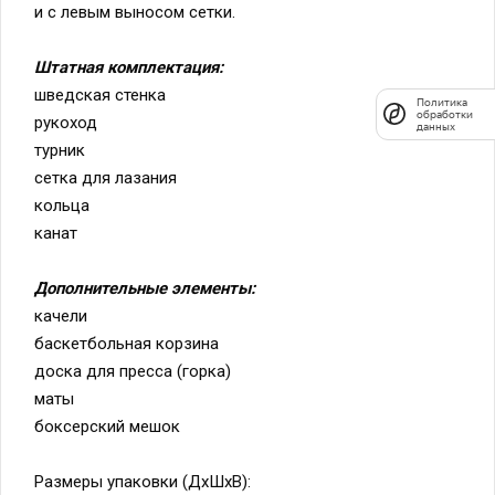
и с левым выносом сетки.
Штатная комплектация:
шведская стенка
Политика
обработки
рукоход
данных
турник
сетка для лазания
кольца
канат
Дополнительные элементы:
качели
баскетбольная корзина
доска для пресса (горка)
маты
боксерский мешок
Размеры упаковки (ДхШхВ):