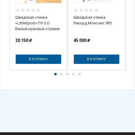
Шведская стенка
Шведская стенка
А
ль
«LittleSport» ПУ 3.0
Рекорд Монолит №3
E
Белый красные ступени
20 150
₽
45 000
₽
7
В КОРЗИНУ
В КОРЗИНУ