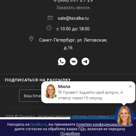
Заказать звонок
sale@lazalka.ru
с 10:00 до 18:00
Санкт-Петербург, ул. Литовская,
д.16
×
Мила
👋 Привет! Задайте свой вопрос, я
ПОДПИСАТЬСЯ НА РАССЫЛКУ
отвечу через 15 секунд
Находясь на
lazalka.ru
, вы принимаете
политику конфиденциальности
и
В КОРЗИНУ
даете согласие на обработку ваших ПДн, включая их передачу.
2026 © Лазалка - интернет-магазин детских спортивных товаров в
Подробнее
Санкт-Петербурге
Принять
Настроить
Отклонить
Каталог
Акции
Корзина
Контакты
Сравнение
Избранные