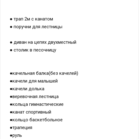
● трап 2м с канатом
● поручни для лестницы
● диван на цепях двухместный
● столик в песочницу
●качельная балка(без качелей)
●качели для малышей
●качели долька
●веревочная лестница
●кольца гимнастические
●канат спортивный
●кольцо баскетбольное
●трапеция
●руль
●телескоп