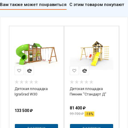
Детская площадка
Детская площадка
Д
IgraGrad W30
Пикник "Стандарт Д"
"
kg
О
81 400
₽
133 500
₽
1
99 700
₽
-
18
%
В КОРЗИНУ
В КОРЗИНУ