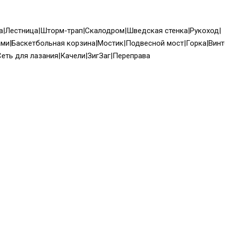
|Лестница|Шторм-трап|Скалодром|Шведская стенка|Рукоход|
ами|Баскетбольная корзина|Мостик|Подвесной мост|Горка|Вин
еть для лазания|Качели|ЗигЗаг|Переправа