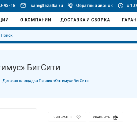
20-93-18
sale@lazalka.ru
Обратный звонок
с 10:
ЦИИ
О КОМПАНИИ
ДОСТАВКА И СБОРКА
ГАРА
тимус» БигСити
Детская площадка Пикник «Оптимус» БигСити
В ИЗБРАННОЕ
СРАВНИТЬ