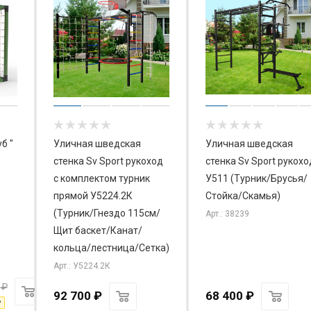
б "
Уличная шведская
Уличная шведская
стенка Sv Sport рукоход
стенка Sv Sport рукохо
с комплектом турник
У511 (Турник/Брусья/
прямой У5224.2К
Стойка/Скамья)
(Турник/Гнездо 115см/
Арт.: 38239
Щит баскет/Канат/
кольца/лестница/Сетка)
Арт.: У5224.2К
₽
92 700
₽
68 400
₽
₽