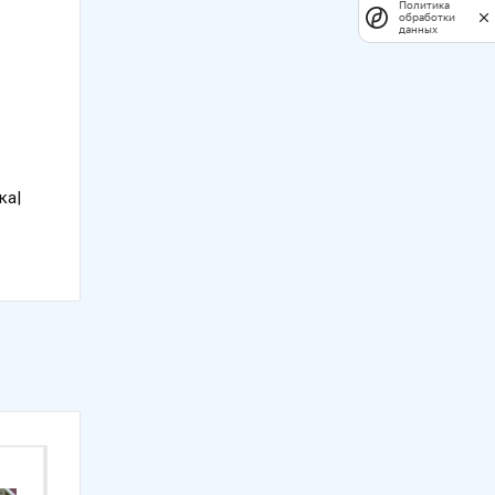
Политика
обработки
данных
ка|