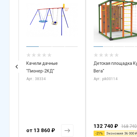
Качели дачные
Детская площадка Ку
"Пионер-2КД"
Вега"
Арт.: 38334
Арт.: pik00114
132 740
₽
168 740
от
13 860 ₽
-
21
%
Экономия
36 000