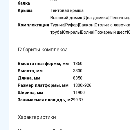
балка
Крыша
Тентовая крыша
Высокий домик|Два домика|Песочница
Комплектация
Турник|Руфер|Балкон|Столик с лавочк
труба|Спираль|Волна|Пожарный шест|С
Габариты комплекса
Высота платформы, мм
1350
Высота, мм
3300
Длина, мм
8350
Размер платформы, мм
1300х926
Ширина, мм
11900
Занимаемая площадь, м2
99.37
Характеристики