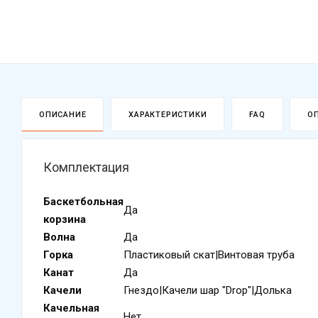
ОПИСАНИЕ
ХАРАКТЕРИСТИКИ
FAQ
О
Комплектация
Баскетбольная
Да
корзина
Волна
Да
Горка
Пластиковый скат|Винтовая труба
Канат
Да
Качели
Гнездо|Качели шар "Drop"|Долька
Качельная
Нет