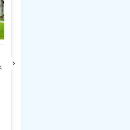
Детская площадка
Уличная шведская
д
Пикник "Стандарт"
стенка Sv Sport рукоход
Тасмания
У531 (Турник/Брусья/
Деревянные)
Арт.: pik00007
Арт.: 38216
72 800
₽
86 500
₽
61 000
₽
-
16
%
Экономия
13 700
₽