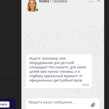
8 (812) 220-93-18
8 (800) 351-21-29
Заказать звонок
sale@lazalka.ru
с 10:00 до 18:00
Санкт-Петербург, ул. Литовская, д.16
роить