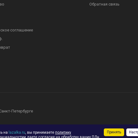
во
Обратная связь
ское соглашение
ф.
зврат
 Санкт-Петербурге
Принять
Наст
сь на
lazalka.ru
, вы принимаете
политику
енциальности
и даете согласие на обработку ваших ПДн,