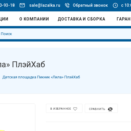
20-93-18
sale@lazalka.ru
Обратный звонок
с 10:
ЦИИ
О КОМПАНИИ
ДОСТАВКА И СБОРКА
ГАРА
ла» ПлэйХаб
Детская площадка Пикник «Лила» ПлэйХаб
В ИЗБРАННОЕ
СРАВНИТЬ