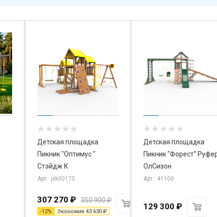
Детская площадка
Детская площадка
Пикник "Оптимус "
Пикник "Форест" Руфе
Стэйдж К
ОлСизон
Арт.: pik00175
Арт.: 41100
307 270
₽
350 900
₽
129 300
₽
-
12
%
Экономия
43 630
₽