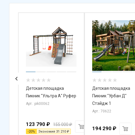
Детская площадка
Детская площадка
»
Пикник "Ультра А" Руфер
Пикник "Урбан Д"
Стэйдж 1
Арт.: pik00062
Арт.: 70622
123 790
₽
155 000
₽
194 290
₽
-
20
%
Экономия
31 210
₽