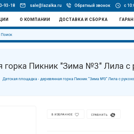
20-93-18
sale@lazalka.ru
Обратный звонок
с 10:
ЦИИ
О КОМПАНИИ
ДОСТАВКА И СБОРКА
ГАРА
я горка Пикник "Зима №3" Лила с
Детская площадка - деревянная горка Пикник "Зима №3" Лила с рукох
В ИЗБРАННОЕ
СРАВНИТЬ