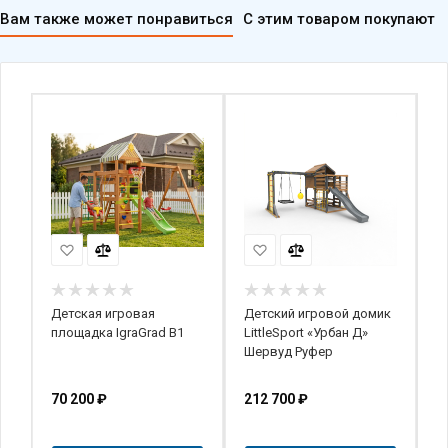
Вам также может понравиться
С этим товаром покупают
Детская игровая
Детский игровой домик
Д
площадка IgraGrad В1
LittleSport «Урбан Д»
"
Шервуд Руфер
1
70 200
₽
212 700
₽
1