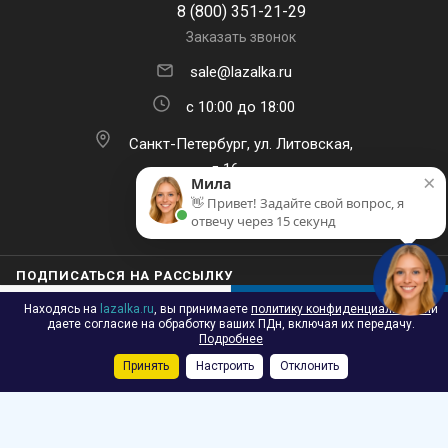
8 (800) 351-21-29
Заказать звонок
sale@lazalka.ru
с 10:00 до 18:00
Санкт-Петербург, ул. Литовская,
д.16
×
Мила
👋 Привет! Задайте свой вопрос, я
отвечу через 15 секунд
ПОДПИСАТЬСЯ НА РАССЫЛКУ
Находясь на
lazalka.ru
, вы принимаете
политику конфиденциальности
и
В КОРЗИНУ
даете согласие на обработку ваших ПДн, включая их передачу.
Подробнее
Принять
Настроить
Отклонить
Каталог
Акции
Корзина
Контакты
Сравнение
Избранные
2026 © Лазалка - интернет-магазин детских спортивных товаров в
Санкт-Петербурге