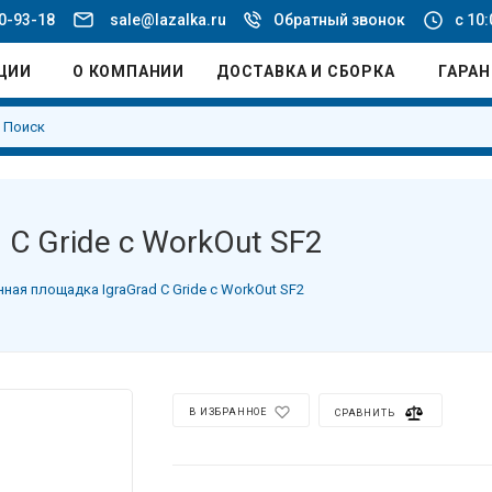
20-93-18
sale@lazalka.ru
Обратный звонок
с 10:
ЦИИ
О КОМПАНИИ
ДОСТАВКА И СБОРКА
ГАРА
 С Gride с WorkOut SF2
ная площадка IgraGrad С Gride с WorkOut SF2
В ИЗБРАННОЕ
СРАВНИТЬ