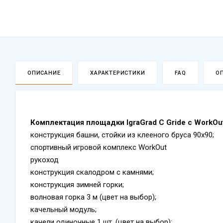
ОПИСАНИЕ
ХАРАКТЕРИСТИКИ
FAQ
О
Комплектация площадки IgraGrad С Gride с WorkOut
конструкция башни, стойки из клееного бруса 90х90;
спортивный игровой комплекс WorkOut
рукоход
конструкция скалодром с камнями;
конструкция зимней горки;
волновая горка 3 м (цвет на выбор);
качельный модуль;
качели одиночные 1 шт. (цвет на выбор);