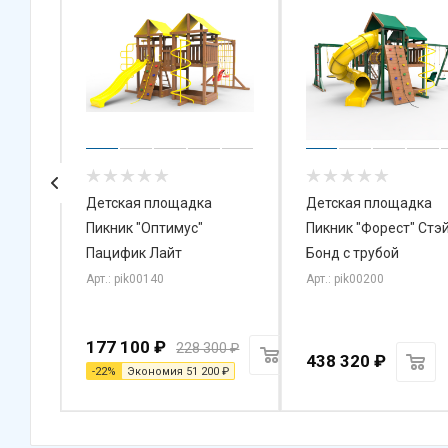
-
Детская площадка
Детская площадка
Пикник "Оптимус"
Пикник "Форест" Стэ
эйк с
Пацифик Лайт
Бонд с трубой
Арт.: pik00140
Арт.: pik00200
177 100
₽
228 300
₽
438 320
₽
-
22
%
Экономия
51 200
₽