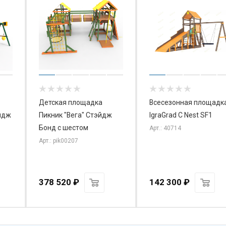
Детская площадка
Всесезонная площадк
йдж
Пикник "Вега" Стэйдж
IgraGrad С Nest SF1
Бонд с шестом
Арт.: 40714
Арт.: pik00207
378 520
₽
142 300
₽