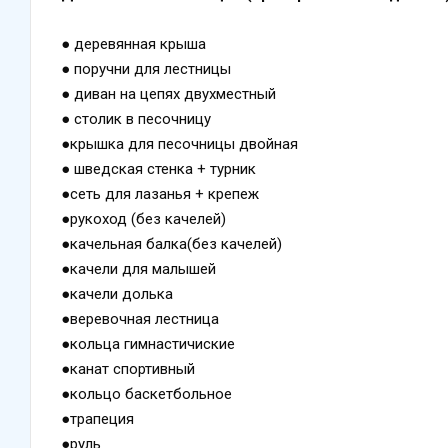
● деревянная
● поручни для лес
● диван на цепях двухместный
● столик в песочницу
●крышка для песочниц
● шведская стенка 
●сеть для лазанья + крепеж
●рукоход (без качелей)
●качельная балка(без качелей)
●качели для малышей
●качели долька
●веревочная лестница
●кольца гимнастичиские
●канат спортивный
●кольцо баскетбольное
●трапеция
●руль