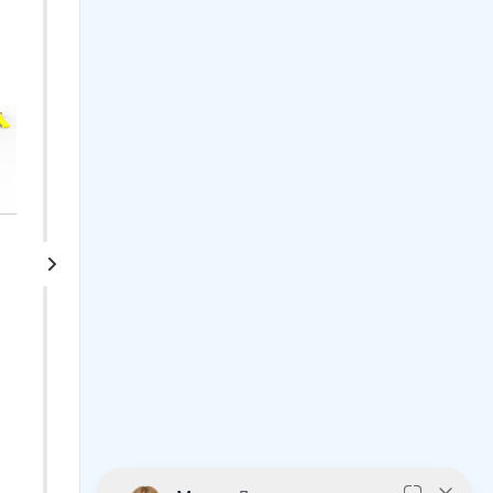
Тренажер Пионер
Детский спортивный
"Маятник"
комплекс для дачи
Веселая лужайка PRO
Арт.: 40786
(Комплект №7)
Арт.: R.103.25.04 +1.Д-26.04
+1.Д-26.01 +1.Д-40.00
+1.Д-04.03
37 540
₽
35 740
₽