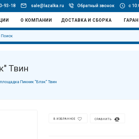
20-93-18
sale@lazalka.ru
Обратный звонок
с 10:
ЦИИ
О КОМПАНИИ
ДОСТАВКА И СБОРКА
ГАРА
к" Твин
 площадка Пикник "Блэк" Твин
В ИЗБРАННОЕ
СРАВНИТЬ