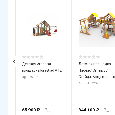
Детская игровая
Детская площадка
площадка IgraGrad А12
Пикник "Оптимус"
Стэйдж Бонд с шест
Арт.: 35992
Арт.: pik00204
65 900
₽
344 100
₽