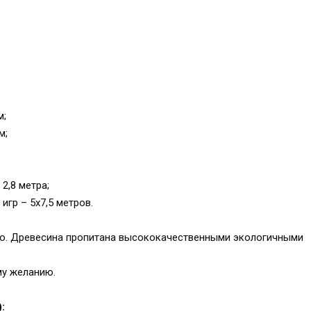
м;
м;
2,8 метра;
гр – 5х7,5 метров.
ю. Древесина пропитана высококачественными экологичными
у желанию.
: