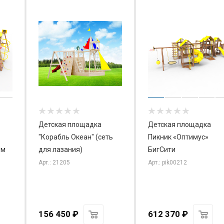
Детская площадка
Детская площадка
"Корабль Океан" (сеть
Пикник «Оптимус»
ом
для лазания)
БигСити
Арт.: 21205
Арт.: pik00212
156 450
₽
612 370
₽