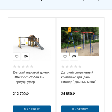
Детский игровой домик
Детский спортивный
Д
LittleSport «Урбан Д»
комплекс для дачи
П
Шервуд Руфер
Пионер "Дачный мини"
Б
(ЦК)
212 700
₽
24 850
₽
6
В КОРЗИНУ
В КОРЗИНУ