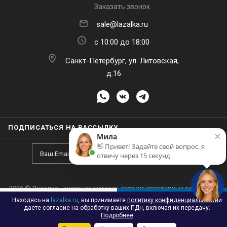
sale@lazalka.ru
с 10:00 до 18:00
Санкт-Петербург, ул. Литовская,
д.16
×
Мила
👋 Привет! Задайте свой вопрос, я
отвечу через 15 секунд
ПОДПИСАТЬСЯ НА РАССЫЛКУ
Находясь на
lazalka.ru
, вы принимаете
политику конфиденциальности
и
В КОРЗИНУ
даете согласие на обработку ваших ПДн, включая их передачу.
Подробнее
2026 © Лазалка - интернет-магазин детских спортивных товаров в
Принять
Настроить
Отклонить
Каталог
Акции
Корзина
Контакты
Сравнение
Избранные
Санкт-Петербурге