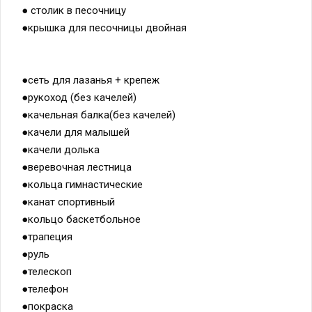
●крышка для песочницы двойная
●сеть для лазанья + крепеж
●рукоход (без качелей)
●качельная балка(без качелей)
●качели для малышей
●качели долька
●веревочная лестница
●кольца гимнастические
●канат спортивный
●кольцо баскетбольное
●трапеция
●руль
●телескоп
●телефон
●покраска