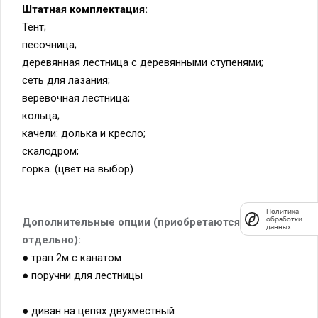
Тент;
песочница;
деревянная лестница с деревянными ступенями;
сеть для лазания;
веревочная лестница;
кольца;
качели: долька и кресло;
скалодром;
Политика
горка. (цвет на выбор)
обработки
данных
Дополнительные опции (приобретаются
отдельно):
● трап 2м с канатом
● поручни для лестницы
● диван на цепях двухместный
● столик в песочницу