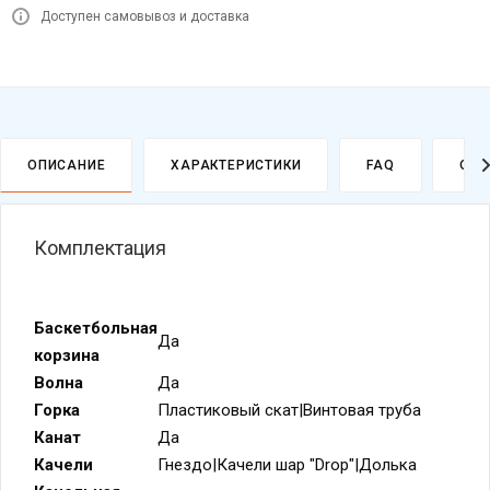
Доступен самовывоз и доставка
ОПИСАНИЕ
ХАРАКТЕРИСТИКИ
FAQ
ОПЛ
Комплектация
Баскетбольная
Да
корзина
Волна
Да
Горка
Пластиковый скат|Винтовая труба
Канат
Да
Качели
Гнездо|Качели шар "Drop"|Долька