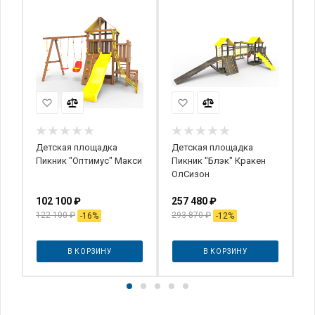
Детская площадка
Детская площадка
Д
Пикник "Оптимус" Макси
Пикник "Блэк" Кракен
П
ОлСизон
102 100
₽
257 480
₽
2
122 100
₽
293 870
₽
2
-
16
%
-
12
%
В КОРЗИНУ
В КОРЗИНУ