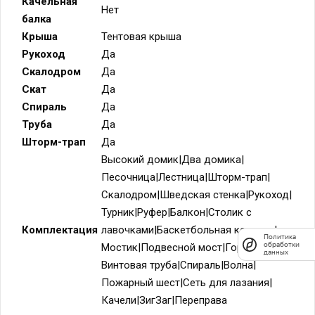
Качельная
Нет
балка
Крыша
Тентовая крыша
Рукоход
Да
Скалодром
Да
Скат
Да
Спираль
Да
Труба
Да
Шторм-трап
Да
Высокий домик|Два домика|
Песочница|Лестница|Шторм-трап|
Скалодром|Шведская стенка|Рукоход|
Турник|Руфер|Балкон|Столик с
Комплектация
лавочками|Баскетбольная корзина|
Политика
обработки
Мостик|Подвесной мост|Горка|
данных
Винтовая труба|Спираль|Волна|
Пожарный шест|Сеть для лазания|
Качели|ЗигЗаг|Переправа