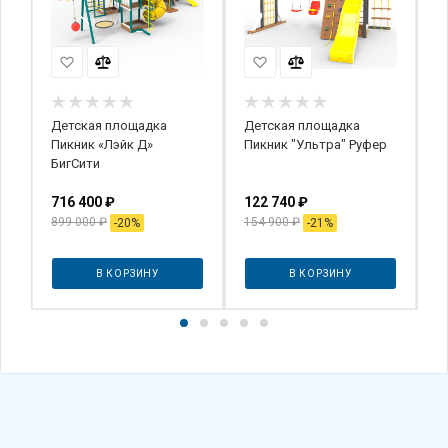
Детская площадка
Детская площадка
Д
Пикник «Лэйк Д»
Пикник "Ультра" Руфер
П
БигСити
К
716 400
₽
122 740
₽
3
899 000
₽
154 900
₽
-
20
%
-
21
%
В КОРЗИНУ
В КОРЗИНУ