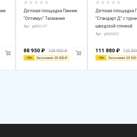
ник
Детская площадка Пикник
Детская площадка 
"Оптимус" Тасмания
"Стандарт Д" с турн
шведской стенкой
Арт.: pik00107
Арт.: pik00002
88 950
₽
111 880
₽
108 950
₽
135 80
-
18
%
Экономия
20 000
₽
-
18
%
Экономия
23 920