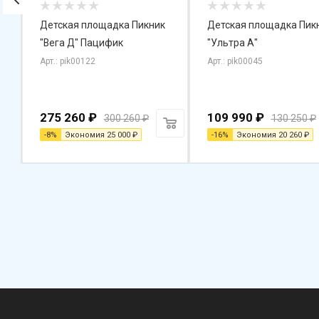
Детская площадка Пикник
Детская площадка Пик
"Вега Д" Пацифик
"Ультра А"
Арт.: pik00122
Арт.: pik00045
275 260
₽
109 990
₽
300 260
₽
130 250
₽
-
8
%
Экономия
25 000
₽
-
16
%
Экономия
20 260
₽