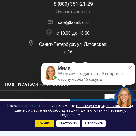
8 (800) 351-21-29
Заказать звонок
sale@lazalka.ru
с 10:00 до 18:00
Санкт-Петербург, ул. Литовская,
д.16
×
Мила
👋 Привет! Задайте свой вопрос, я
отвечу через 15 секунд
ПОДПИСАТЬСЯ НА РАССЫЛКУ
Находясь на
lazalka.ru
, вы принимаете
политику конфиденциальности
и
В КОРЗИНУ
даете согласие на обработку ваших ПДн, включая их передачу.
Подробнее
2026 © Лазалка - интернет-магазин детских спортивных товаров в
Принять
Настроить
Отклонить
Каталог
Акции
Корзина
Контакты
Сравнение
Избранные
Санкт-Петербурге