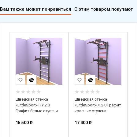
Вам также может понравиться
С этим товаром покупают
Шведская стенка
Шведская стенка
Ш
«LittleSport» ПУ 2.0
«LittleSport» Л 2.0 Графит
«
й
Графит белые ступени
красные ступени
к
15 500
₽
17 400
₽
1