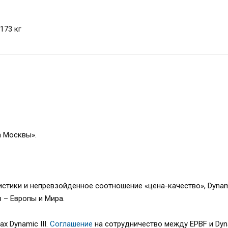
 173 кг
а Москвы».
стики и непревзойденное соотношение «цена-качество», Dynami
 – Европы и Мира.
х Dynamic III.
Соглашение
на сотрудничество между EPBF и Dyn