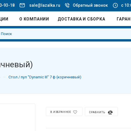
20-93-18
sale@lazalka.ru
Обратный звонок
с 10:
ЦИИ
О КОМПАНИИ
ДОСТАВКА И СБОРКА
ГАРА
ричневый)
–
Стол / пул "Dynamic III" 7 ф (коричневый)
В ИЗБРАННОЕ
СРАВНИТЬ