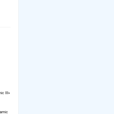
c III»
amic