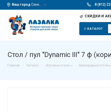
Ваш город
Санкт-Петербург
8 (812) 2
СКИДКИ И АК
КАТАЛОГ
Стол / пул "Dynamic III" 7 ф (ко
–
–
–
Главная
Каталог
Игровые столы
Бильярдные столы