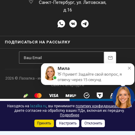
д.16
×
Мила
👋 Привет! Задайте свой вопрос, я
отвечу через 15 секунд
ПОДПИСАТЬСЯ НА РАССЫЛКУ
Находясь на
lazalka.ru
, вы принимаете
политику конфиденциальности
и
В КОРЗИНУ
даете согласие на обработку ваших ПДн, включая их передачу.
Подробнее
Принять
Настроить
Отклонить
Каталог
Акции
Корзина
Контакты
Сравнение
Избранные
2026 © Лазалка - интернет-магазин детских спортивных товаров в
Санкт-Петербурге