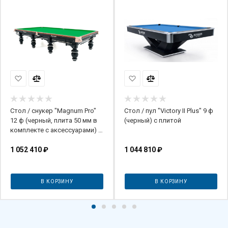
Стол / снукер "Magnum Pro"
Стол / пул "Victory II Plus" 9 ф
12 ф (черный, плита 50 мм в
(черный) с плитой
комплекте с аксессуарами) с
системой подогрева плит
1 052 410
₽
1 044 810
₽
В КОРЗИНУ
В КОРЗИНУ