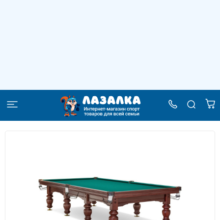
Стол / пирамида "Онега" (12 футов, 8 ног,
45мм камень)
–
–
–
–
Главная
Каталог
Игровые столы
Бильярдные столы
Стол / пирамида "Онега" (12 футов, 8 ног, 45мм камень)