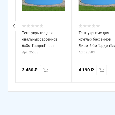
Тент-укрытие для
Тент-укрытие для
м
овальных бассейнов
круглых бассейнов
6х3м. ГарденПласт
Диам. 6.0м ГарденПл
Арт.: 25585
Арт.: 25583
3 480
₽
4 190
₽