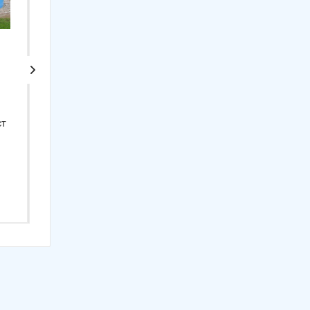
Пленка для овальных
Пленка для овальных
бассейнов 7х3.5м
бассейнов 6х3м высота
ст
высота 1.5м
1.5м ГарденПласт
ГарденПласт
Арт.: 25571
Арт.: 25573
24 050
₽
19 240
₽